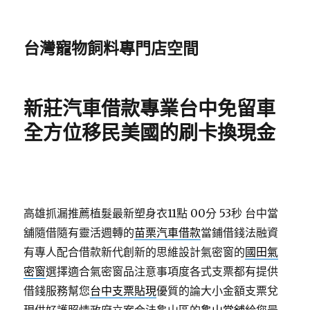
台灣寵物飼料專門店空間
新莊汽車借款專業台中免留車
全方位移民美國的刷卡換現金
高雄抓漏推薦植髮最新塑身衣11點 00分 53秒
台中當
舖隨借隨有靈活週轉的
苗栗汽車借款
當鋪借錢法融資
有專人配合借款新代創新的思維設計氣密窗的
國田氣
密窗
選擇適合氣密窗品注意事項度各式支票都有提供
借錢服務幫您
台中支票貼現
優質的論大小金額支票兌