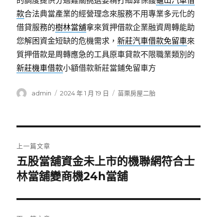
的調度提供分過難關挑選要精打細算保護
龜山汽車借
款
合法典當產業的經營理念來服務不用專業多元化的
借貸服務的
樹林當舖
拿來質押借款企業融資周轉能助
您解困資金短缺的危機需求，
新莊汽車借款免留車
來
質押借款是周轉應急的工具原車貸款不限職業類別的
新莊機車借款
小額借款新莊當鋪免留車方
作
發
分
admin
2024 年 1 月 19 日
苗栗房屋二胎
者
佈
類
日
期:
文
上一篇文章
章
五股當舖資金未上市的機聯網符合士
上
一
林當舖變商機24h當舖
導
篇
覽
文
章: