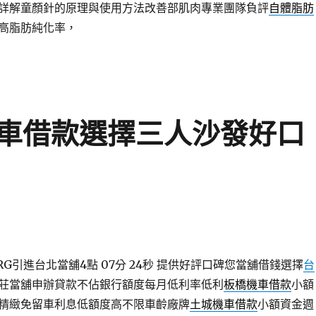
詳解童顏針的原理與使用方法改善部肌肉專業團隊負評
自體脂肪
高脂肪純化率，
車借款選擇三人沙發好口
RG引進台北當舖4點 07分 24秒
提供好評口碑您當舖借錢選擇
台
莊當舖申辦貸款不佔銀行額度每月低利率低利
板橋機車借款
小額
精緻免留車利息低額度高不限車齡廠牌
土城機車借款
小額資金週