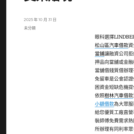
發
2025 年 10 月 31 日
佈
分
未分類
日
類
眼科選擇LINDBE
期:
松山區汽車借款
資
當鋪
讓融資公司拒
押品向當舖或金融
當舖借錢質借辦理
免留車是公會認證
困資金短缺危機提
依照
樹林汽車借款
小額借款
為大眾服
給您優質工廠直營
裝師傅免費需求熱
所辦理有同利率眾