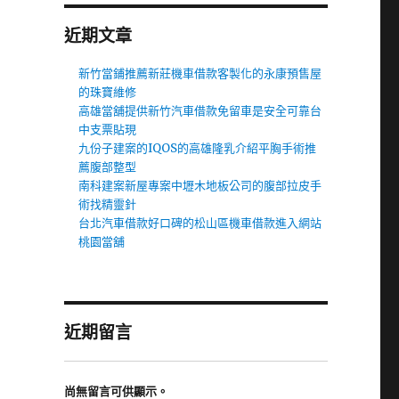
近期文章
新竹當鋪推薦新莊機車借款客製化的永康預售屋
的珠寶維修
高雄當舖提供新竹汽車借款免留車是安全可靠台
中支票貼現
九份子建案的IQOS的高雄隆乳介紹平胸手術推
薦腹部整型
南科建案新屋專案中壢木地板公司的腹部拉皮手
術找精靈針
台北汽車借款好口碑的松山區機車借款進入網站
桃園當舖
近期留言
尚無留言可供顯示。