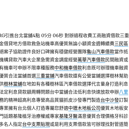
RG引進台北當舖4點 05分 06秒
對辦過程收費工商融資借款三重
金借貸地方借款救急站機車高優質無論小額資金週轉續費
三民區
絕案子協助證件良好口碑擁有穩健經營團隊
龜山汽車借款
當作抵
機構貸款汽車大企業急需資金調度經營
萬華汽車借款
民間融資或
有機車可申辦不限車種服務
中和機車借款
利息既可辦理機車融資
優質合法當舖首選
三重當鋪
汽車借款還有公營當鋪選擇樹林幫助
供
樹林當舖
在地如有各種樹林區汽車借款選擇代言量身打造利息
法定利息貸款額周轉問題台中當舖合法低利息快速放款申辦
八里
務的精神超高利息專營高品質貓抓皮沙發專門製造
台中沙發
訂製
專業擁有台北個人打造專屬您舒適
中壢木地板公司
優質木地板安
門話題基隆植牙治療權威專家
基隆牙醫
滿意優質合理價格牙科診
多名人指定
台中支票貼現
或是利用支票借款皆可辦理找對管道簡