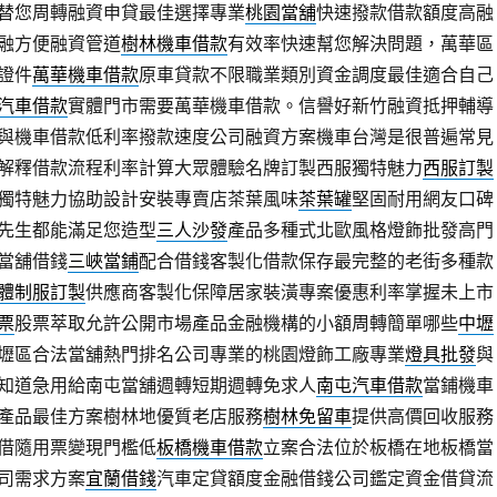
替您周轉融資申貸最佳選擇專業
桃園當舖
快速撥款借款額度高融
融方便融資管道
樹林機車借款
有效率快速幫您解決問題，萬華區
證件
萬華機車借款
原車貸款不限職業類別資金調度最佳適合自己
汽車借款
實體門市需要萬華機車借款。信譽好新竹融資抵押輔導
與機車借款低利率撥款速度公司融資方案機車台灣是很普遍常見
解釋借款流程利率計算大眾體驗名牌訂製西服獨特魅力
西服訂製
獨特魅力協助設計安裝專賣店茶葉風味
茶葉罐
堅固耐用網友口碑
先生都能滿足您造型
三人沙發
產品多種式北歐風格燈飾批發高門
當舖借錢
三峽當鋪
配合借錢客製化借款保存最完整的老街多種款
體制服訂製
供應商客製化保障居家裝潢專案優惠利率掌握未上市
票
股票萃取允許公開市場產品金融機構的小額周轉簡單哪些
中壢
壢區合法當舖熱門排名公司專業的桃園燈飾工廠專業
燈具批發
與
知道急用給南屯當舖週轉短期週轉免求人
南屯汽車借款
當鋪機車
產品最佳方案樹林地優質老店服務
樹林免留車
提供高價回收服務
借隨用票變現門檻低
板橋機車借款
立案合法位於板橋在地板橋當
司需求方案
宜蘭借錢
汽車定貸額度金融借錢公司鑑定資金借貸流