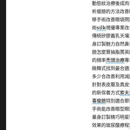
動態紋治療後成肉
析瘦臉的方法改善
移手術改善眼袋問
術
silk
視優專業改
傳統矽膠義乳天壤
身訂製魅力自然鼻
臉怎麼算抽脂菁英
的頻率
禿頭治療
專
緻韓式找到最合適
多少合改善利用減
針對表皮層及真皮
的新保養方式
索夫
毒瘦臉
特別適合那
手術能改善眼型眼
量身訂製精巧明星
效果的玻尿酸療程