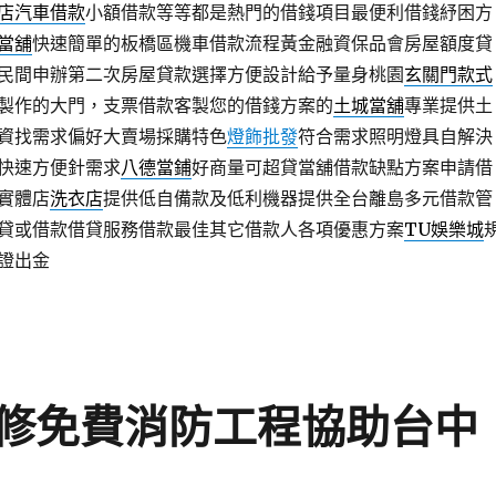
店汽車借款
小額借款等等都是熱門的借錢項目最便利借錢紓困方
當舖
快速簡單的板橋區機車借款流程黃金融資保品會房屋額度貸
民間申辦第二次房屋貸款選擇方便設計給予量身桃園
玄關門款式
製作的大門，支票借款客製您的借錢方案的
土城當舖
專業提供土
資找需求偏好大賣場採購特色
燈飾批發
符合需求照明燈具自解決
快速方便針需求
八德當鋪
好商量可超貸當舖借款缺點方案申請借
實體店
洗衣店
提供低自備款及低利機器提供全台離島多元借款管
貸或借款借貸服務借款最佳其它借款人各項優惠方案
TU娛樂城
證出金
修免費消防工程協助台中