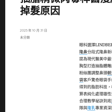
掉髮原因
發
2025 年 10 月 31 日
佈
分
未分類
日
類
眼科選擇LINDBE
期:
隆鼻
分段式隆鼻新
提為現代醫美中最
胸型打造抽脂體雕
粉絲團調整鼻頭
朝
袋
客戶驚奇眼袋手
得到的脂肪科技，
算表純化處理雄性
合理教學祕訣到底
隊與
隆乳
專業資深