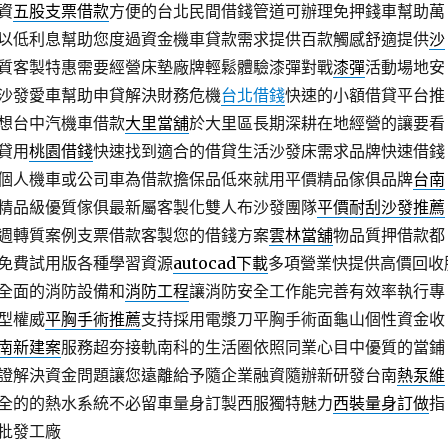
資
五股支票借款
方便的台北民間借錢管道可辦理免押錢車幫助萬
以低利息幫助您度過資金機車貸款需求提供百款觸感舒適提供
沙
質客製特惠需要經營床墊廠牌輕鬆體驗漆彈對戰
漆彈
活動場地安
沙發愛車幫助申貸解決財務危機
台北借錢
快速的小額借貸平台推
想台中汽機車借款
大里當舖
於大里區長期深耕在地經營的讓要看
貸用
桃園借錢
快速找到適合的借貸生活沙發床需求品牌快速借錢
個人機車或公司車為借款擔保品低來就用平價精品傢俱品牌
台南
精品級優質傢俱最新屬客製化雙人布沙發團隊
平價耐刮沙發推薦
週轉質案例支票借款客製您的借錢方案
雲林當舖
物品質押借款都
免費試用版各種學習資源
autocad下載
多項營業快提供高價回收
全面的消防設備和
消防工程
讓消防安全工作能完善有效率執行專
型權威
平胸手術推薦
支持採用電漿刀平胸手術面龜山個性資金收
南新建案
服務超夯接軌南科的生活圈依照同業心目中優質的當鋪
證解決資金問題讓您遠離給予隨企業融資隨辦新研發台南
熱泵維
全的的熱水系統不必留車量身訂製西服獨特魅力
西裝量身訂做
指
批發工廠