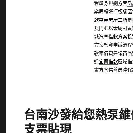
程量身規劃方案
新
案周轉選擇
板橋區
款
嘉義房屋二胎
是
及門框以金屬材質
城汽車借款方案投
方案融資申辦過程
款率借貸建議商品
道
宜蘭借款
區域借
畫方案信譽最佳保
台南沙發給您熱泵維
支票貼現