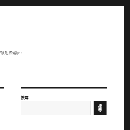
守護毛孩健康。
搜尋
搜
尋