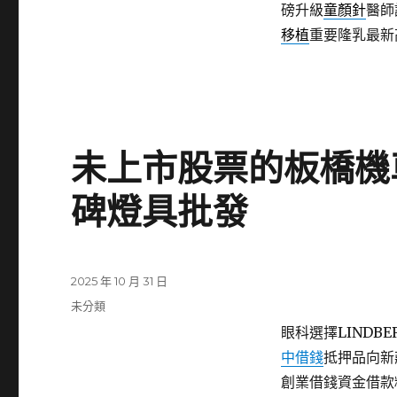
磅升級
童顏針
醫師
移植
重要隆乳最新
未上市股票的板橋機
碑燈具批發
發
2025 年 10 月 31 日
佈
分
未分類
日
類
眼科選擇LINDBE
期:
中借錢
抵押品向新
創業借錢資金借款