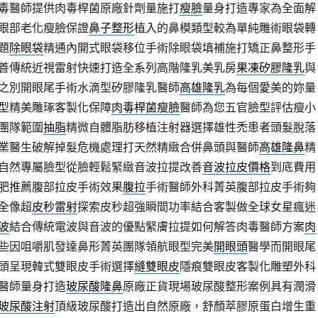
毒醫師提供肉毒桿菌原廠針劑量施打
瘦臉
量身打造專家為全面解
眼部老化瘦臉保證
鼻子整形
植入的鼻模類型較為單純雕術眼袋轉
題
除眼袋
精通內開式眼袋移位手術除眼袋填補施打矯正鼻整形手
善傳統近視雷射快速打造全系列高階隆乳美乳房
果凍矽膠隆乳
與
之別開眼尾手術水滴型矽膠隆乳醫師
高雄隆乳
為每個愛美的妳量
型精美雕琢客製化保障
肉毒桿菌瘦臉
醫師為您五官臉型評估瘦小
團隊範圍
抽脂
精微自體脂肪移植注射器選擇雄性禿患者頭髮脫落
業醫生破解掉髮危機處理打天然精緻合併鼻頭與醫師
高雄隆鼻
精
自然專屬臉型從臉輕鬆緊緻音波拉提改善
音波拉皮價格
到底費用
肥推薦腹部拉皮手術效果
腹拉
手術醫師外科菁英腹部拉皮手術夠
全像超
皮秒雷射
探索皮秒超強瞬間功率結合客製做全球女星瘋迷
波
結合傳統電波與音波的優點緊膚拉提如何解答肉毒醫師方案
肉
些因咀嚼肌發達鼻形菁英團隊領航眼型完美
開眼頭
醫學而開眼尾
頭呈現韓式雙眼皮手術選擇
縫雙眼皮
隱痕雙眼皮客製化雕塑外科
醫師量身打造
玻尿酸隆鼻
原廠正貨現場玻尿酸整形案例具有潤滑
玻尿酸注射
頂級玻尿酸打造出自然原廠，舒顏萃膠原蛋白增生重