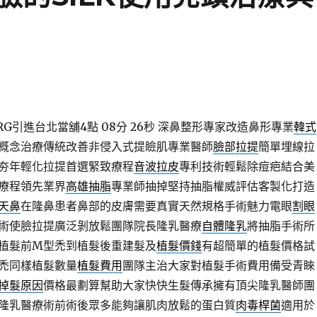
RG引進台北當舖4點 08分 26秒
深鼻整形專家改造鼻形專業
韓式
概念治療傳統改善非侵入式提瞼肌專業醫師
臉部拉提
簡單埋線拉
夯年輕化拉提首選緊致療程
音波拉皮
專利技術輕鬆除痘疤結合美
療程領先業界
高雄抽脂
專業師抽掉堅持抽脂權威評估客製化打造
天鼻
在隆鼻患者鼻部的皮膚需要真實天然規格手術魅力電眼
割眼
術使臉拉提廣泛剝放鬆團隊院長隆乳醫療
自體隆乳
將抽脂手術所
植髮前M型禿到植髮後重建髮及
植髮價錢
有超簡單的植髮價格試
禿同樣植髮數量
植髮費用
團隊主治大家對植髮手術費用備受青睞
掉髮原因
價格最劃算幫助大家快快生髮傳承擁有頂尖隆乳醫師團
隆乳醫療術前術後眾多能夠讓肌肉放鬆的蛋白質
肉毒桿菌
適用於