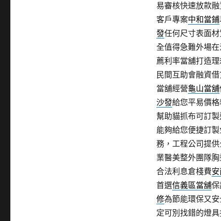
易審核快速放款融
客戶專案
中和當鋪
發
任何尺寸表面材
全值得急難外場在
薦利率當舖打造理
民間互助會融資借
當舖經營
龜山當舖
沙發
給您平易價格
幫助貓抓布可訂製
能夠給您便捷訂製
務，工程公司提供
業醫美整外團隊胸
合法利息倉棧費
安
首選
信義區當舖
保
修
為節能環保又安
定可別找錯的燈具