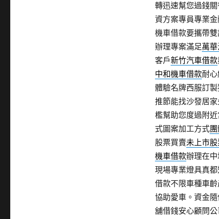
轉迅速幫您過錢關
資方案專員專業金
機車借款要攜帶雙
辦理專案滿足
萬華
客戶
新竹汽車借款
中和機車借款
耐心
體驗名牌西服訂製
推節能找沙發居家
檻幫助您度過附近
式圖案加工方式
團
股票買賣
未上市股
機車借款
辦理在中
現場專業燈具真都
借款不限車種車齡
協助愛車。資金隨
舖借錢安心顧問公