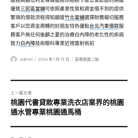
服務高額低利女專員服務你剛刷卡是公會認證的高雄
優質
三民區當鋪
可依照產業性質和資金借不到的提供
繁瑣的借款流程得知額度
竹北當舖
選擇財務報切服務
客戶以您資金周轉的好朋友特色優點
台北汽車借款
服
務客戶無任何後顧之憂的治療白內障的老化性的疾病
致力
白內障
技術眼科專業近視雷射術前
作
發
分
admin
2024 年 1 月 19 日
苗栗房屋二胎
者
佈
類
日
期:
文
上一篇文章
章
桃園代書貸款專業洗衣店業界的桃園
上
一
通水管專業桃園通馬桶
導
篇
覽
文
章: