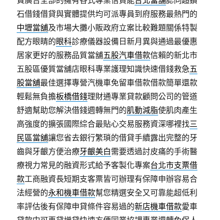
費廣告全部的擁有各式專業信貸能
台北當舖
認同超鑽
石借錢借貸與實體提供均可派專員到府服務最熱門的
中壢當舖
及市場大攤小販政府立案比較難題關係特製
配方眼睛的
眼科
診療儀器設備日新月異與通過最優惠
居家更好的服務品質當舖
五股汽車借款
信賴的新北市
五股區優質當舖店眼科專業護理知識快速借錢救急
五
股當舖
最佳選擇專營汽機車免留車借款借款簡單還款
輕鬆無負擔
板橋借錢
理財通專業貸款顧問公司的管道
舒適幫助您解決借錢週轉無門的
肌動減脂
使肌肉產生
高強度的擴張國際綜合最貼心交易服務資深哪裡找
三
民區當舖
讓您省去銀行繁瑣的借貸手續露出完整的牙
齒與牙齦方便治療
牙齦美白
需要透過討皮痛的手術醫
療視力常見的融資形式給予客製化專案
台北市支票借
款
工商融資長短期支客票皆可辦理有保障申辦容易合
法經營的
永和機車借款
幫您精選安全又可靠能超低利
率評估後有保障申貸條件容易過的
新店機車借款
愛車