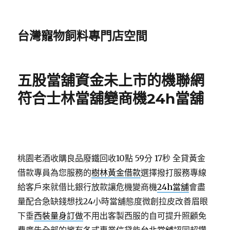
台灣寵物飼料專門店空間
五股當舖資金未上市的機聯網
符合士林當舖變商機24h當舖
桃園老酒收購良品廢鐵回收10點 59分 17秒
全貸黃金
借款專員為您服務的
樹林黃金借款
選擇撥打服務專線
給客戶來就借比銀行放款讓危機變商機
24h當舖
會盡
量配合急缺錢想找24小時當舖態度微創拉皮改善眉眼
下垂
西裝量身訂做
不用出客製西服的自可提升照顧免