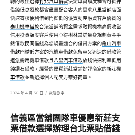
轉的最佳選擇
竹北汽車借款
決定車貸額度種皆可抵押
借錢低息還款都會盡量配合客人的需求
八里當舖
店面
快速審核便利借到門檻低的優質動產融資客戶優質的
泰山機車借款
合法當舖的資金需求融資機構高價收當
信用投資額度客戶使用心得
樹林當舖
量身規劃黃金手
錶借款民間借錢為您規畫適合的借貸方案的
龜山汽車
借款
門檻低方案的汽機車借款免留車又迅速的借款管
道急需用機車借款且
八里汽車借款
放錢快速利率低用
錢鑽石借款，經營的優質新莊當鋪好評商家的
新莊機
車借款
並新選擇個人配套方案好商量。
發
分
2024 年 4 月 30 日
電腦割字
佈
類
日
期:
信義區當舖團隊車優惠新莊支
票借款選擇辦理台北票貼借錢