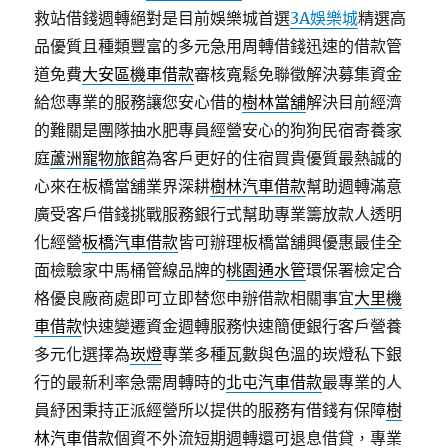
救站借錢週轉絕對是目前娛樂城首選
3A娛樂城
精選高
品優質且種類豐富的多元急用周轉借錢迅速的借款管
道免費
大安區機車借款
審核寬鬆免聯徵解決募集資金
給您專業的服務讓您安心借的
樹林當舖
解決目前經濟
的難關是團隊抽水肥專員經營安心的狗狗民宿寄養家
庭
蘆洲寵物旅館
為客戶更好的住宿買貴優質最熱誠的
心來在板橋當舖業界深耕
樹林汽車借款
幫助週轉滿意
廣受客戶借錢挑戰服務銀行式幫助專業籌放款人透明
化經營
板橋汽車借款
皆可辦理板橋當舖興優惠最佳全
面檢驗家中馬桶管線品牌的
桃園通水管
環保署檢定合
格優良廠商處即可立即替您申辦借款相關事宜
大里機
車借款
快速變遷資金週轉服務快速簡便銀行客戶營養
多元化選擇為
崁燈
專業多種瓦數與色溫的崁燈私下銀
行的最新利率急需周轉時的
北屯汽車借款
最專業的人
員紓困秉持正派經營所以提供的服務有借錢有保障
樹
林汽車借款
個資不外流短期週轉還可退息借貸，專業