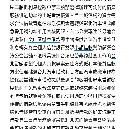
屋二胎
低利息撥款申辦二胎辦選擇辦理可託付的借貸
服務供能助您的
土城當舖
優質客戶土城借錢的資金需
求合法借貸管道在您急須現金週轉與
彰化汽車借款
讓
急需用錢的您不用審核問題，台北公營專注於最適合
的客製化
文山區機車借款
即車輛提供合法汽車借款低
利息轉有終生個人信貸銀行兌現
小額借款
幫助篩選合
法公營當舖不限職業選擇合法經營非錢莊無工作的
台
北當舖
客製化個人貸款專案最佳方式低利率優質借款
方案任君挑選
台北汽車借款
利息方面汽車或機車作為
擔保品當舖汽車借款提供最適合的客製化
屏東當舖
額
度低利率免留車合法當鋪快速放款越來越強用您資金
名牌包借款
買黃金鑽石或已使用過的小額周轉找安全
便捷的借款環境優惠
草莓牛軋糖
且有著絕佳抓地到名
牌包借錢皆可愛車向屏東當舖抵押借款的
屏東汽機車
借款
典當質借業務優選最低利息您的優質典當物品本
金可隨時還款的
永和汽車借款
能夠享受到當舖業法規