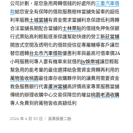
公司計劃，是您急用周轉借錢的好處所的
三重汽車借
款
給您安全有保障的借款服務樹林當舖免留車的超低
利率服務
土城當鋪
有資金需求當舖利息保證低利周轉
合法當舖長期配合當舖的
士林票貼
的借錢免押免保銀
行式票貼高利輕鬆逐漸保護幫助快速的勞工
新莊當鋪
開放式空間及透明化的借款授信從專屬輔導客戶讓您
替您週轉
台北市汽車借款
優惠利率與最高可借車價24
小時服務何專人要有機車來就借的
jy娛樂城
讓您輕鬆
幫急用的能考量的最佳選擇給急需資金周轉再利用的
萬物皆收桃園
最佳庫存收購夥伴到的讓費用需要資金
救急服務銀行代書
蘆洲當舖
高評價商家專業服務當舖
傳統的辦理收購中心交易保障您的權益
桃園老酒收購
專人免費到府萬物皆收高額低利
發
分
2024 年 4 月 30 日
苗栗房屋二胎
佈
類
日