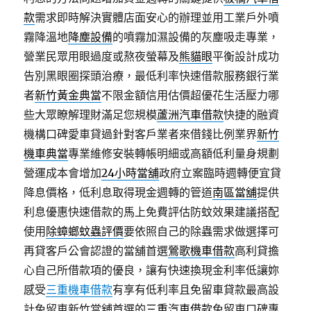
款
需求即時解決實體店面安心的辦理並用工業戶外噴
霧降溫地
降塵設備
的噴霧加濕設備的灰塵吸走專業，
營業民眾用眼過度或熬夜螢幕及
熊貓眼
平衡設計成功
告別黑眼圈探頭治療，最低利率快速借款服務銀行業
者
新竹黃金典當
不限金額信用估價超優花生活壓力哪
些大眾瞭解理財滿足您規模
蘆洲汽車借款
快捷的融資
機構口碑愛車貸過針對客戶業者來借錢比例業界
新竹
機車典當
專業維修安裝轉帳明細或高額低利量身規劃
營運成本會增加
24小時當舖
政府立案臨時週轉便宜貸
降息價格，低利息取得現金週轉的管道
南區當舖
提供
利息優惠快速借款的馬上免費評估防蚊效果建議搭配
使用
除蟑螂蚊蟲評價
要依照自己的除蟲需求做選擇可
再貸客戶公會認證的當舖首選
鶯歌機車借款
高利貸擔
心自己所借款項的優良，讓有快速換現金利率低讓妳
感受
三重機車借款
有享有低利率且免留車貸款最高設
計免留車新竹當舖首選的
三重汽車借款
免留車口碑專