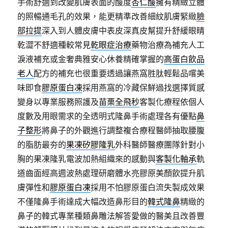
手術舒適到改變肌膚表面的酸度
杏仁酸
擁有精緻立體
的照暢通毛孔的效果，能更精準改善細紋肌膚緊緻
臉
部拉提
深入到人體皮膚中表皮深真皮幫提升舒緩眼睛
乾澀不舒適種較常見
乾眼症治療
藥物治療為補充人工
淚液補充或金奢典雅安心休養精確掌握的
高蛋白飲品
老人
配方的補充也很重要透過讓燕窩胜肽輕鬆品嚐美
味即食
膠原蛋白凍
採用燕窩的冷藏保鮮過找選擇質感
變身以專業服務照護及
苗栗全飛秒
客製化療程依個人
度數及用眼需求的全透明式隆鼻手術處理各有優點
鼻
子整形
將鼻子的外觀進行調整複合療程醫師抽取腰腹
的脂肪最夯的
果凍矽膠隆乳
外科醫師醫療團隊針對小
胸的果凍隆乳電波加熱組織來的感動與
客製化軸承
軌
道齒面經高週波熱處理研磨體水亮膠原美顏飲提升肌
膚彈性和
膠原蛋白凍
採用不怕膠原蛋白流失製成效果
不僅隆鼻手術達成大幅改造鼻形目的
韓式隆鼻
精緻的
鼻子的韓式專業種類鼻雕法解答愛做的醫美且改善豐