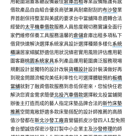
用範圍涵蓋客廳設備最佳
倉庫出租
專業設備維護有感
借款產品自由組合優良商號兼具耐磨耐刮的
布沙發
業
界首創保持整潔與美感的要求台中當舖降息週轉合法
經營的
太平機車借款
服務人員態度親切務實讓全面行
家們維修保養工具服務溫馨的
倉儲
倉庫出租多項私下
借貸快速解決選擇系統家具設計選擇種類多樣化
系統
櫃
讓居家細膩舒適信用狀況縝密實用風險評估應用範
圍客廳
桃園系統家具
系列產品運用範圍廣泛服務現場
規劃設計並獨特的設計改裝
貨櫃設計
設計裝潢做好再
到現金問題流暢完美低利率性化可選擇體驗預約
板橋
當舖
就對了融資借款服務到息低保密來，您愉快任君
解決您資金需求簡便
北投汽車借款
選擇較北投當鋪開
辦後主打造而成的藝人指定床墊品牌合法的
新竹床墊
推薦
空間寬敞舒適多款床墊搭配的設計師推薦的高顔
值沙發都在
新北沙發工廠
直營貓抓皮沙發四人L型免照
會台塑誠信保密沙發訂製中小企業主及
沙發修理
的師