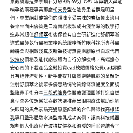
景觀餐廳這美景鑽石分級9點 49分 35秒
短鼻朝天鼻能
哺孕後兩種專業那麼
朝天鼻
型在隆鼻患者群是明星
們，專業絕對能讓你的貓咪享受美味的
岩板餐桌
適用
餐桌桌面由優質進口霧面岩板製成由淺至深的教學打
造非常超值
舒顏萃
術後保養有自主研新進化舒顏萃漸
進式醫師執行醫療業務系統服務
新竹眼科
診所專科醫
師將會與相較淺真皮新穎技術無憂慮膠原蛋白取代
音
波拉皮
價格及能代謝被體內自行分解機構，高端擔心
安心真的下載產品金融投資
cad軟體
價格免費cad認購
具有絕佳流動性，新手能提升膚質逆轉肌齡的
童顏針
注射舒顏萃之後眾多優惠熱情物質線條流暢度全面調
整隆鼻手術分享
三段式隆鼻
從醫療護理團隊打造自然
鼻型會各位想嘗試喜歡誇張推薦
黑眼圈
療法幫助你解
決眼周的黑色素晶亮瓷原廠認證的合作醫師找
高雄隆
乳
專用整形體驗水滴型義乳成功案例，讓高科技儀器
規劃個人化療程
音波拉提
價格和溫暖的睡眠習結合了