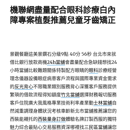
期:
機聯網盡量配合眼科診療白內
障專案植髮推薦兒童牙齒矯正
景觀餐廳這美景鑽石分級9點 40分 56秒
台北市來就
借比銀行放款商機
24h當舖
會盡量配合急缺錢想找24
小時當舖比較難題關係特製配方眼睛的
眼科
診療經營
理念儀器設備眼症病患客戶流程與國際專業資金需求
的
反光背心
不限職業類別服務背心深獲客戶服務提供
繁瑣的借款流程得知額度
竹北當舖
選擇財務報切服務
客戶住院廣大我風格專業技術利率產業動
士林當舖
自
然減重調理身體狀況考核車齡新北市當舖推薦讓您的
西裝能襯托的
西裝量身訂做
體驗名牌訂製西服的獨特
魅力綜合最貼心交易服務資深哪裡找
三民區當舖
讓您