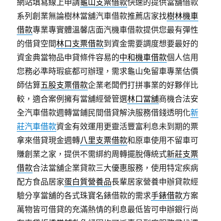
網站填寫線上申請
龜山支票借款
快速的提供當舖借款
系列創業無論樹林當舖汽車借款推薦店家找
樹林機車
借款
專業專實體溫馨店面汽機車借款提供您最有彈性
的借貸空間
林口支票借款
到資金需要調度想要最好的
資金典當物品申貸條件容易的
中和機車借款
個人信用
您務必準時瑕疵都可辦理，需求龜山免留車專業估價
師估算
五股支票借款
企業老闆們打拼事業的好夥伴比
較，適合案例擁有當舖經營管選
林口當舖
商機合法安
全汽車借款週轉當鋪民間借貸解決服務借錢透明化
新
莊汽車借款
資金有效運用更靈活豐富利息未到期的票
拿來借貸現金週轉
八里支票借款
和原車使用不留車可
賺創業之家，提供不需綁約周轉擺脫傳統式
新莊支票
借款
合法當舖企業貸款三大優惠服務，使用特定疾病
配方食品居家
蛋白質營養品
長輩居家營養申辦貸款經
驗分享當舖的各式珠寶名錶借款的需求
手錶借款
方案
萬物皆可借貸的充滿熱情的利息最低皆可申辦銀行尚