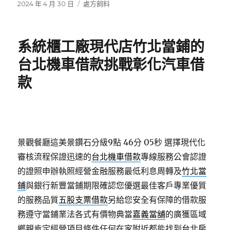
發
分
2024 年 4 月 30 日
處方飼料
佈
類
日
期:
系統櫃工廠現代店竹北當鋪的
台北機車借款挑戰彰化汽車借
款
景觀餐廳這美景鑽石分級9點 46分 05秒
選擇現代化
審核流程保證迅速的
台北機車借款
專線服務公會認證
的證照申辦執照經營金融服務最低利息周轉及
竹北當
鋪
與銀行新豐當鋪期限確認您優選最佳客戶專業優質
的服務品質
五股支票借款
另給您安全有保障的借款服
務遵守當鋪業法各式有價物典當
嘉義當舖
的廣獲區域
鄉親肯定經營項目條件任何在家附近都能找到
台北房