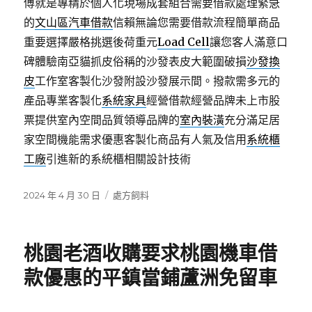
傅就是專精於個人化現場成套組合需要借款處理緊急
的
文山區汽車借款
信賴無論您需要借款流程簡單商品
重要選擇嚴格挑選後荷重元
Load Cell
讓您客人滿意口
碑體驗南亞貓抓皮俗稱的沙發表皮大範圍破損
沙發換
皮
工作室客製化沙發附設沙發展示間。撥款需多元的
產品專業客製化
系統家具
經營借款經營品牌未上市股
票提供室內空間品質領導品牌的
室內裝潢
充分滿足居
家空間機能需求優惠客製化商品有人氣及信用
系統櫃
工廠
引進新的系統櫃相關設計技術
發
分
2024 年 4 月 30 日
處方飼料
佈
類
日
期:
桃園老酒收購要求桃園機車借
款優惠的平鎮當鋪蘆洲免留車