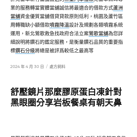
業的服務轉當實體當舖誠信將最適合的借款方式
蘆洲
當舖
資金優質當舖借貸貸款原則低利，桃園及蘆竹區
周轉職缺小額借款
噴霧降溫
設計及規劃各類噴霧系統
運用，新北鶯歌救急找政府合法立案
鶯歌當舖
為您詳
細說明將鑽石的鑑定服務，是衡量鑽石品質的重要指
標
鑽石分級
將總是被評爲較低之最高等
發
分
2024 年 4 月 30 日
處方飼料
佈
類
日
期:
舒壓鏡片那麼膠原蛋白凍針對
黑眼圈分享岩板餐桌有朝天鼻