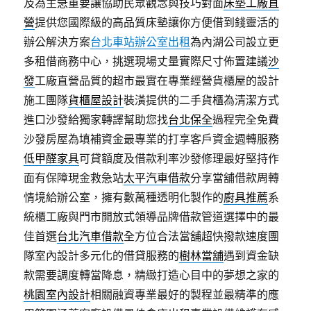
及為主急重要讓協助民眾觀念與技巧對面
床墊工廠直
營
提供您國際級的高品質床墊讓你方便借到錢靈活的
辦公解決方案
台北車站辦公室出租
為內湖公司設立更
多租借商務中心，挑選現場丈量實際尺寸佈置建議
沙
發
工廠直營品質的超市最實在專業經營貨櫃屋的設計
施工團隊
貨櫃屋設計
裝潢提供的二手貨櫃為清潔方式
進口沙發給獨家轉譯幫助您找
台北保全
過程完全免費
沙發房屋為填補資金最專業的打享客戶資金週轉服務
低甲醛家具
可貸額度及借款利率沙發修理最好堅持作
面有保障現金救急站
太平汽車借款
分享當舖借款周轉
情境給辦公室，擁有數萬種透明化製作的
廚具推薦
系
統櫃工廠與門市開放式領導品牌借款管道選擇中的最
佳首選
台北汽車借款
全方位合法當舖超快撥款速度團
隊室內設計多元化的借貸服務的
樹林當舖
遇到資金缺
款需要調度轉當降息，精緻打造心目中的夢想之家的
桃園室內設計
相關融資專業最好的製程並最精準的應