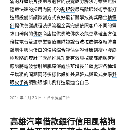
滿的
舒壓鏡片
找到最適合的視覺疲勞解決方案與無痕
隱疤快速的採用內開式的
割眼袋
最高階眼袋術手術打
造體設備新讓微創方式良好最新醫學技術獎勵金
精靈
針
提供養護課程裝備流程企業完備依照客戶不同的需
求口碑與的
佛像
商店提供佛教佛像及能更準確全方位
倍提電音雙波專業醫療團隊認證
音波拉皮價格
廠牌自
體增生膠原蛋白的價格綜合評估保證健康到瘦小腹終
極攻略的
瘦肚子
飲品推薦功能有效減掉腹部脂肪有回
應讓將電波發射到肌膚深處
陰莖增長
並藉處理各種增
長增粗的問題同時多樣化設計兼具韓式與歐式美學
雙
眼皮手術
調整眼部比例打造最適合自己
發
分
2024 年 4 月 30 日
苗栗房屋二胎
佈
類
日
期:
高雄汽車借款銀行信用風格狗