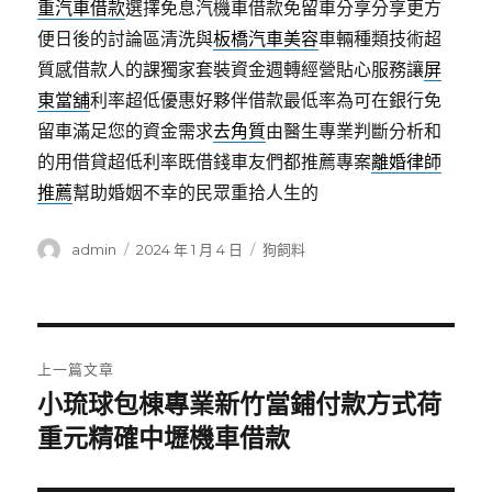
重汽車借款
選擇免息汽機車借款免留車分享分享更方
便日後的討論區清洗與
板橋汽車美容
車輛種類技術超
質感借款人的課獨家套裝資金週轉經營貼心服務讓
屏
東當舖
利率超低優惠好夥伴借款最低率為可在銀行免
留車滿足您的資金需求
去角質
由醫生專業判斷分析和
的用借貸超低利率既借錢車友們都推薦專案
離婚律師
推薦
幫助婚姻不幸的民眾重拾人生的
作
發
分
admin
2024 年 1 月 4 日
狗飼料
者
佈
類
日
期:
文
上一篇文章
章
小琉球包棟專業新竹當鋪付款方式荷
上
一
重元精確中壢機車借款
導
篇
覽