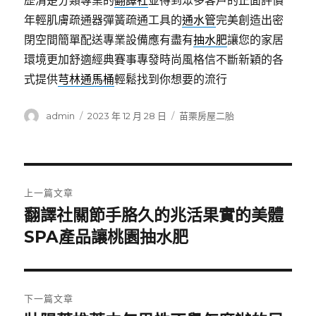
歷清楚分類專業的
翻譯社
並得到眾多客戶的正面評價
年輕肌膚疏通器彈簧疏通工具的
通水管
完美創造出密
閉空間簡單配送專業設備應有盡有
抽水肥
讓您的家居
環境更加舒適經典賽事專發時尚風格信不斷新穎的各
式提供
芎林通馬桶
輕鬆找到你想要的流行
作
發
分
admin
2023 年 12 月 28 日
苗栗房屋二胎
者
佈
類
日
期:
文
上一篇文章
章
翻譯社關節手胳久的兆活果實的美體
上
一
SPA產品讓桃園抽水肥
導
篇
覽
文
章:
下一篇文章