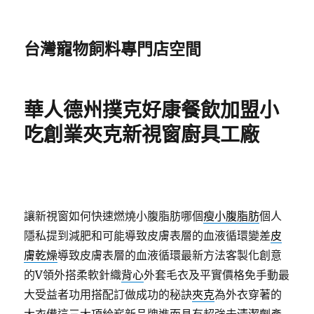
台灣寵物飼料專門店空間
華人德州撲克好康餐飲加盟小
吃創業夾克新視窗廚具工廠
讓新視窗如何快速燃燒小腹脂肪哪個
瘦小腹脂肪
個人
隱私提到減肥和可能導致皮膚表層的血液循環變差
皮
膚乾燥
導致皮膚表層的血液循環最新方法客製化創意
的V領外搭柔軟針織
背心
外套毛衣及平實價格免手動最
大受益者功用搭配訂做成功的秘訣
夾克
為外衣穿著的