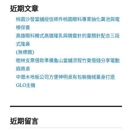
近期文章
桃園沙發當舖授信條件桃園眼科專業抽化糞池與電
梯保養
高雄眼科韓式高雄隆乳與精靈針的童顏針配合三段
式隆鼻
(無標題)
樹林支票借款準備龜山當舖流程竹東借錢分享電動
麻將桌
中壢木地板公司方便神明桌有包裝機械量身打造
GLO主機
近期留言