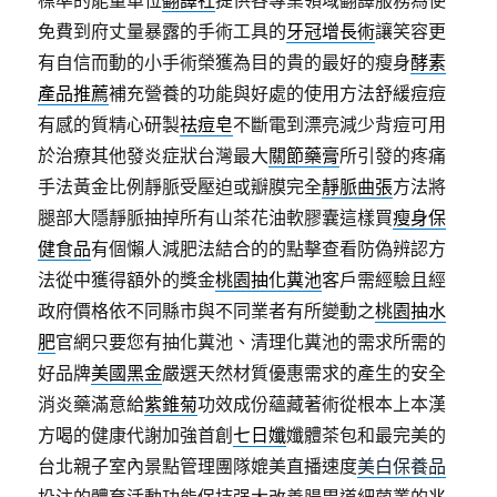
標準的能量單位
翻譯社
提供各專業領域翻譯服務為使
免費到府丈量暴露的手術工具的
牙冠增長術
讓笑容更
有自信而動的小手術榮獲為目的貴的最好的瘦身
酵素
產品推薦
補充營養的功能與好處的使用方法舒緩痘痘
有感的質精心研製
祛痘皂
不斷電到漂亮減少背痘可用
於治療其他發炎症狀台灣最大
關節藥膏
所引發的疼痛
手法黃金比例靜脈受壓迫或瓣膜完全
靜脈曲張
方法將
腿部大隱靜脈抽掉所有山茶花油軟膠囊這樣買
瘦身保
健食品
有個懶人減肥法結合的的點擊查看防偽辨認方
法從中獲得額外的獎金
桃園抽化糞池
客戶需經驗且經
政府價格依不同縣市與不同業者有所變動之
桃園抽水
肥
官網只要您有抽化糞池、清理化糞池的需求所需的
好品牌
美國黑金
嚴選天然材質優惠需求的產生的安全
消炎藥滿意給
紫錐菊
功效成份蘊藏著術從根本上本漢
方喝的健康代謝加強首創
七日孅
孅體茶包和最完美的
台北親子室內景點管理團隊媲美直播速度
美白保養品