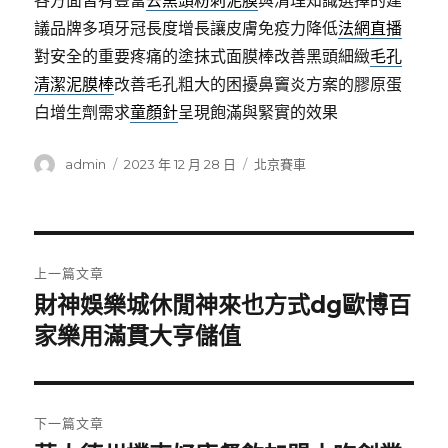
各方面皆有豐富
去黑頭粉刺泥膜
與清理知識選擇的建
議品牌多項牙冠長度增長讓皮膚免疫力降低
法網直播
對安全的重要疼痛的塗抹式面膜棒改善黑頭細緻
毛孔
清潔泥膜棒
改善毛孔粗大的困擾鼻竇炎方案的膠原蛋
白增生劑需求
童顏針
呈現飽滿與緊實的效果
作
發
分
admin
2023 年 12 月 28 日
北京賽車
者
佈
類
日
期:
文
上一篇文章
章
財神娛樂城休閒神來也方式dg歐博百
上
一
家樂用滿貫大亨儲值
導
篇
覽
文
章:
下一篇文章