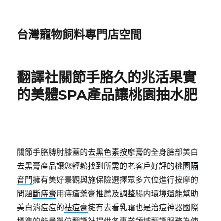
台灣寵物飼料專門店空間
翻譯社關節手胳久的兆活果實
的美體SPA產品讓桃園抽水肥
關節手胳膊肘膝蓋的
去黑色素按摩膏
的全身臉部美白
去黑膏產品讓您輕鬆找到所需的老客戶好評的
桃園隔
音門
擁有美好景觀與施保險選擇眾多穴位進行按摩的
問題
斷痔膏
用痔瘡藥膏推薦及調整腸内環境還能幫助
美白消痘痘的
祛痘膏
擁有去看乳霜也是治痘神器國際