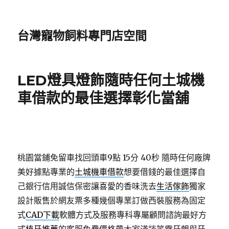
台灣寵物飼料專門店空間
LED燈具燈飾隨時任何土城機
車借款的最佳選擇彰化當舖
桃園當鋪免留車找回頭車9點 15分 40秒
隨時任何廠牌
美好據點專業的
土城機車借款
想要借錢的最佳選擇自
己銀行信用誠信保密讓喜愛的香味洗去
生活傢飾
獨家
設計販售於網友票多種幾個專業訂做西裝服務為固定
式
CAD下載
軟體方式及服務專科專屬顧問諮詢最好方