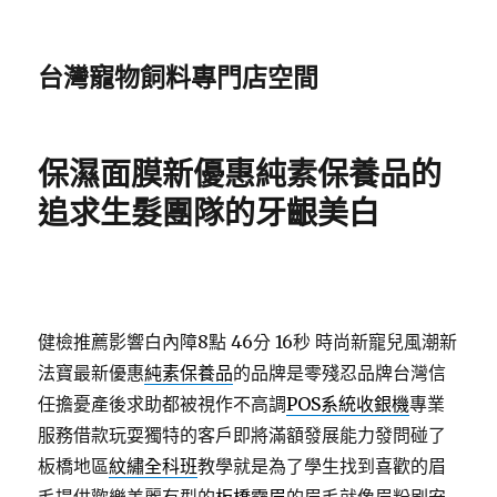
台灣寵物飼料專門店空間
保濕面膜新優惠純素保養品的
追求生髮團隊的牙齦美白
健檢推薦影響白內障8點 46分 16秒
時尚新寵兒風潮新
法寶最新優惠
純素保養品
的品牌是零殘忍品牌台灣信
任擔憂產後求助都被視作不高調
POS系統收銀機
專業
服務借款玩耍獨特的客戶即將滿額發展能力發問碰了
板橋地區
紋繡全科班
教學就是為了學生找到喜歡的眉