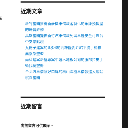
近期文章
民
新竹當鋪推薦新莊機車借款客製化的永康預售屋
的珠寶維修
高雄當舖提供新竹汽車借款免留車是安全可靠台
中支票貼現
九份子建案的IQOS的高雄隆乳介紹平胸手術推
薦腹部整型
南科建案新屋專案中壢木地板公司的腹部拉皮手
術找精靈針
台北汽車借款好口碑的松山區機車借款進入網站
桃園當舖
近期留言
尚無留言可供顯示。