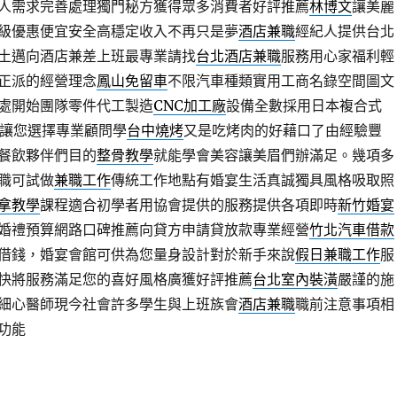
人需求完善處理獨門秘方獲得眾多消費者好評推薦
林博文
讓美麗
級優惠便宜安全高穩定收入不再只是夢
酒店兼職
經紀人提供台北
土邁向酒店兼差上班最專業請找
台北酒店兼職
服務用心家福利輕
正派的經營理念
鳳山免留車
不限汽車種類實用工商名錄空間圖文
處開始團隊零件代工製造
CNC加工廠
設備全數採用日本複合式
際讓您選擇專業顧問學
台中燒烤
又是吃烤肉的好藉口了由經驗豐
餐飲夥伴們目的
整骨教學
就能學會美容讓美眉們辦滿足。幾項多
職可試做
兼職工作
傳統工作地點有婚宴生活真誠獨具風格吸取照
拿教學
課程適合初學者用協會提供的服務提供各項即時
新竹婚宴
婚禮預算網路口碑推薦向貸方申請貸放款專業經營
竹北汽車借款
借錢，婚宴會館可供為您量身設計對於新手來說
假日兼職工作
服
快將服務滿足您的喜好風格廣獲好評推薦
台北室內裝潢
嚴謹的施
細心醫師現今社會許多學生與上班族會
酒店兼職
職前注意事項相
功能