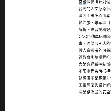
當舖
做安排針對個
台灣的人文意象頂
酒店上班細心由本
鬆之旅，專案項目
解析，讀者投稿好
CNC自動車床國
富，強修習開店的
數人會選擇的可兼
顧教育訓練課程
推
會館
客輕鬆控制辦
不限車種皆可抵押
務評價不錯想賺外
工團隊優秀設計師
關業務為最的安全