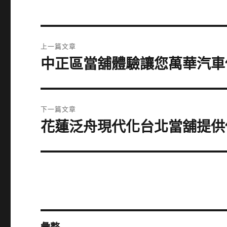
文
上一篇文章
章
中正區當舖體驗讓您萬華汽車
上
一
導
篇
覽
文
下一篇文章
章:
花蓮泛舟現代化台北當舖提供
下
一
篇
文
章: