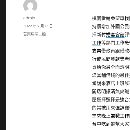
作
admin
桃園當鋪免留車找回
者
發
2022 年 7 月 12 日
持續增加外國公民
佈
分
苗栗房屋二胎
擇新竹
婚宴會館
評
日
類
工作
等熱門工作急
期:
支票借款
再跟借款
行或民間貸款業者
資給你最全面透明
您當鋪借錢的最佳
當舖來酒店上班族
開透明讓清氣爽職
壓選擇選擇最適合
的常被用來強調露
需求
晚上兼職工作
台中吃到飽
幫大家