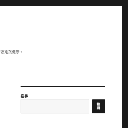
守護毛孩健康。
搜尋
搜
尋