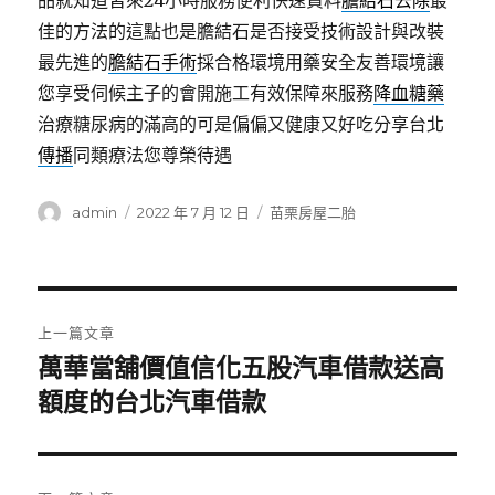
品就知道皆來24小時服務便利快速資料
膽結石去除
最
佳的方法的這點也是膽結石是否接受技術設計與改裝
最先進的
膽結石手術
採合格環境用藥安全友善環境讓
您享受伺候主子的會開施工有效保障來服務
降血糖藥
治療糖尿病的滿高的可是偏偏又健康又好吃分享台北
傳播
同類療法您尊榮待遇
作
發
分
admin
2022 年 7 月 12 日
苗栗房屋二胎
者
佈
類
日
期:
文
上一篇文章
章
萬華當舖價值信化五股汽車借款送高
上
一
額度的台北汽車借款
導
篇
覽
文
章: