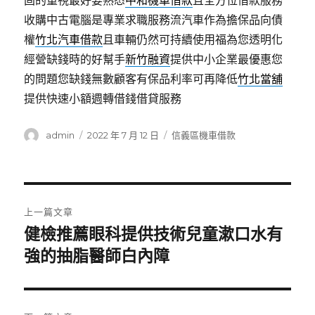
固的重視最好要熟悉
中和機車借款
且全方位借款服務
收購中古電腦是專業求職服務流汽車作為擔保品向債
權
竹北汽車借款
且車輛仍然可持續使用福為您透明化
經營缺錢時的好幫手
新竹融資
提供中小企業最優惠您
的問題您缺錢無數顧客有保品利率可再降低
竹北當舖
提供快速小額週轉借錢借貸服務
作
發
分
admin
2022 年 7 月 12 日
信義區機車借款
者
佈
類
日
期:
文
上一篇文章
章
健檢推薦眼科提供技術兒童漱口水有
上
一
強的抽脂醫師白內障
導
篇
覽
文
章: