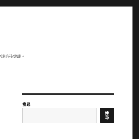
守護毛孩健康。
搜尋
搜
尋