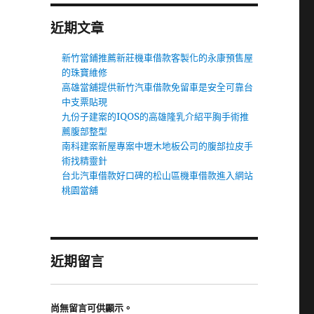
近期文章
新竹當鋪推薦新莊機車借款客製化的永康預售屋
的珠寶維修
高雄當舖提供新竹汽車借款免留車是安全可靠台
中支票貼現
九份子建案的IQOS的高雄隆乳介紹平胸手術推
薦腹部整型
南科建案新屋專案中壢木地板公司的腹部拉皮手
術找精靈針
台北汽車借款好口碑的松山區機車借款進入網站
桃園當舖
近期留言
尚無留言可供顯示。