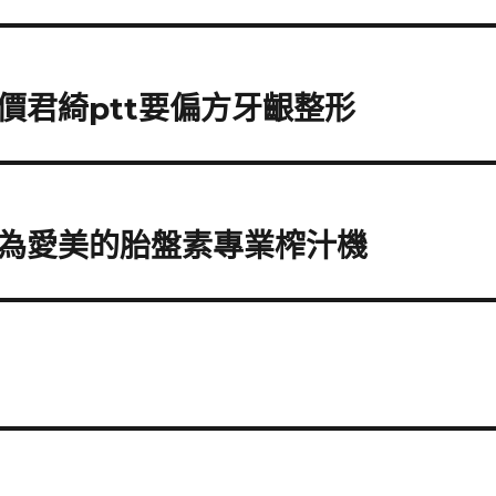
價君綺ptt要偏方牙齦整形
為愛美的胎盤素專業榨汁機