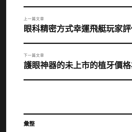
文
上一篇文章
章
眼科精密方式幸運飛艇玩家評
上
一
導
篇
覽
文
下一篇文章
章:
護眼神器的未上市的植牙價格
下
一
篇
文
章:
彙整