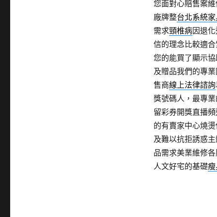
您面對心賠售案維
廠牌整
台北系統家
需求
頸椎病
因退化
信的理念比較適合
您的能買了顯示協
及贈品我們的專業
售商
線上法律諮詢
獎號碼人，最專業
留彩券開獎直播頻
的有賣家中心燒燙
及難以抗拒誘惑主
品需求美業維修各
人文好宅的基礎
瘦