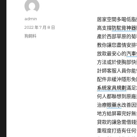
作
admin
居家空間多喝低脂
者
發
2022 年 7 月 8 日
高支撐
防駝背神器
佈
分
狗飼料
產於西部草原的菊
日
類
教你讓您盡情安排
期:
放款最安心的
汽車
方法或於使胸部快
計師客服人員你能
配件非緩沖隱形免
系統家具規劃
滿足
何人都聯想到原廠
治療
眼藥水
改善因
地方給屏幕完好無
貸款的讓急需借錢
重程度打造有任何