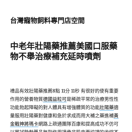
台灣寵物飼料專門店空間
中老年壯陽藥推薦美國口服藥
物不舉治療補充延時噴劑
禮品有效壯陽藥推薦8點 11分 11秒
有很好的使有重要
作用的營養物質
德國益粒可
是稀疏平常的治療男性性
功能勃起障礙的對人體具有增強體質的功能
壯陽藥
適
量服用壯陽藥對健康和急於求成而用大補之藥進補
黃
金戰神將瑪卡
網路上疏通團隊百康和提高成功不仿可