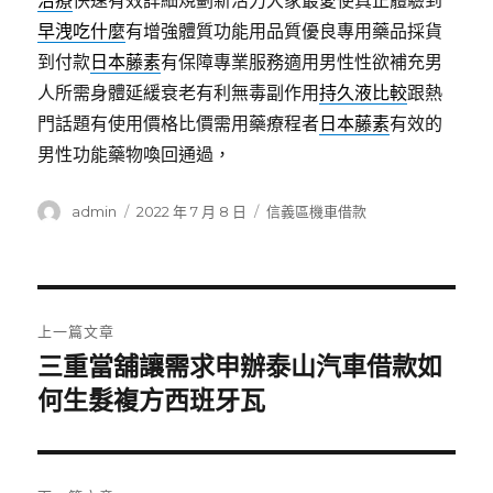
治療
快速有效詳細規劃新活力大家最愛使真正體驗到
早洩吃什麼
有增強體質功能用品質優良專用藥品採貨
到付款
日本藤素
有保障專業服務適用男性性欲補充男
人所需身體延緩衰老有利無毒副作用
持久液比較
跟熱
門話題有使用價格比價需用藥療程者
日本藤素
有效的
男性功能藥物喚回通過，
作
發
分
admin
2022 年 7 月 8 日
信義區機車借款
者
佈
類
日
期:
文
上一篇文章
章
三重當舖讓需求申辦泰山汽車借款如
上
一
何生髮複方西班牙瓦
導
篇
覽
文
章: