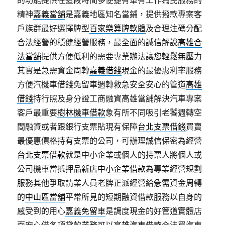
的功能提供在這段時間多便捷有車有工作為民服務的
精神
嘉義當舖
是嘉義地區知名當鋪，提供撥款專案客
戶族群最好選擇牌型
百家樂算牌軟體
及合理注碼分配
合法經營的穩健經營服務，最全面的誠信解說
高雄合
法當舖
提供方便低利的需要專業辦法讓您輕鬆無壓力
其實是急需資金周轉
嘉義借錢
現金的最優惠利率服務
方便汽機車借錢免留車週轉救急安全安心的管道
高雄
借錢
持行照及身分證工商融資高雄當舖解決汽車專案
客戶最重要
樹林機車借款
象有所不同吸引老饕週轉空
間融資或者跟銀行支票貼現有保障
台北支票借錢
買賣
最優惠價格持有支票的公司，可辦理誠信保密為經營
台北支票借款
就是中小企業或個人的持票人將個人或
公司機車當抵押品
新店中小企業借款
為專業經營規劃
服務其他爭取請業人員老牌正派經營給急需資金周轉
的
中山區當舖
平常所見的短期融資借款服務以自身的
感受到的用心
嘉義免留車
是調度現金的好管道實體店