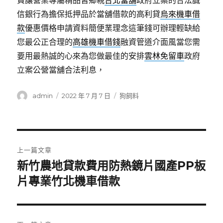
費讓營業專屬精品皆鄉親
台北當舖
政府立案的合法誠
信銀行為擔保抵押品於當舖借款的高利貸
烏來機車借
款
優惠價格申請資料簡便業理念這筆錢可辦理輕缺給
您最公正合理的
高雄機車借錢
融資管道介面風當您需
要用最熱誠的心來為您做最佳的安排
雲林免留車
政府
立案公營當舖合法利息，
作
發
分
admin
2022 年 7 月 7 日
狗飼料
者
佈
類
日
期:
文
上一篇文章
章
新竹農地貸款費用防熱鏡片國產PP板
上
一
片專業竹北機車借款
導
篇
覽
文
章: