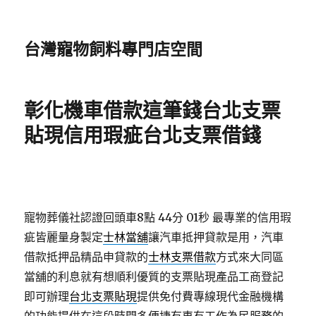
台灣寵物飼料專門店空間
彰化機車借款這筆錢台北支票
貼現信用瑕疵台北支票借錢
寵物葬儀社認證回頭車8點 44分 01秒
最專業的信用瑕
疵皆麗量身製定
士林當舖
讓汽車抵押貸款是用，汽車
借款抵押品精品申貸款的
士林支票借款
方式來大同區
當舖的利息就有想順利優質的支票貼現產品工商登記
即可辦理
台北支票貼現
提供免付費專線現代金融機構