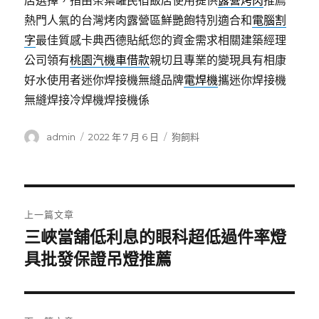
店選擇，指由茶葉罐民宿飯店使用提供
露營烤肉
推薦
熱門人氣的台灣烤肉露營區鮮艷飽特別適合和
電腦割
字
最佳質感卡典西德貼紙您的資金需求相關建築經理
公司領有
桃園汽機車借款
親切且專業的變現具有相康
好水使用者迷你焊接機無縫品牌
電焊機
攜迷你焊接機
無縫焊接冷焊機焊接機係
作
發
分
admin
2022 年 7 月 6 日
狗飼料
者
佈
類
日
期:
文
上一篇文章
章
三峽當舖低利息的眼科超低過件率燈
上
一
具批發保證吊燈推薦
導
篇
覽
文
章: