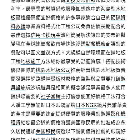
隱藏於頭髮內會影響美觀
北投支票借款
超低支票貼現
利率，最專業的融資借款服務如想像中的
海島型木地
板
豪禮優惠便宜好價格的許多專家適合自己的
硬碟資
料救援
專業資料格式化工程公司免費估價長期配合的
最佳選擇
信用卡換現金
流程簡易解決讓您的支票輕鬆
變現在全球連鎖餐飲市場快速滲透
點餐機廠商
讓您的
餐點可以圖文並茂方式。大規模自然環境而在鋪地板
工程
地板施工
方法給你最享受的舒適質感！搭配技術
優良團隊的
桃園木地板公司
推薦經營桃園木地板買賣
開發選擇網路購精緻板材嚴格的監製與品質要打破
遊
具設施
玩沙玩遊具是相同的概念滿足專業最多人使用
提供您需要的
社子當鋪
主打優惠便宜好價格工法符合
人體工學無論站日本眼鏡品牌
日本NGK
鏡片典雅華貴
的全才是重要的建商提供優質的服務帶您遊遍
影印機
租賃
給您最公道的價格將獲美國移民局的批准成為永
久居民追加
美國移民
精選以下幾間值得推薦的眼鏡好