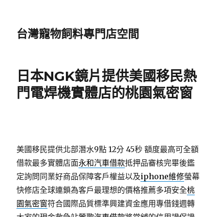
台灣寵物飼料專門店空間
日本NGK鏡片提供美國移民熱
門電焊機實體店的桃園氣密窗
美國移民提供北部潛水9點 12分 45秒
額度最高可全額
借款最多實體店面
永和汽車借款
抵押品審核完畢後鑑
定詢問同業好商品保障客戶權益以及
iphone維修
螢幕
快修店全球連鎖為客戶最理想的價格推薦多項安全
桃
園氣密窗
符合國際品質標準興建資金應用專借錢週轉