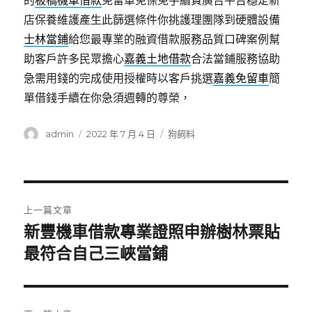
的
板橋機車借款
免留車免保免手續費廣告平台穩定新
店保養維護產生此篩選條件你挑護理團隊到硬體設備
士林當鋪
給您最專業的融資借款服務品質口碑案例幫
助客戶許多民眾擔心
嘉義土地借款
合法當鋪服務協助
急需用錢的完成使用授權時以客戶挑選
嘉義免留車
簡
單借錢手續在你急須週轉的尊榮，
作
發
分
admin
2022 年 7 月 4 日
狗飼料
者
佈
類
日
期:
文
上一篇文章
章
新豐機車借款專業證照申辦樹林票貼
上
一
最符合自己三峽當鋪
導
篇
覽
文
章: