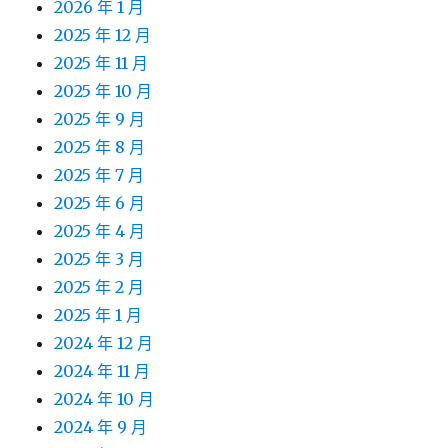
2026 年 1 月
2025 年 12 月
2025 年 11 月
2025 年 10 月
2025 年 9 月
2025 年 8 月
2025 年 7 月
2025 年 6 月
2025 年 4 月
2025 年 3 月
2025 年 2 月
2025 年 1 月
2024 年 12 月
2024 年 11 月
2024 年 10 月
2024 年 9 月