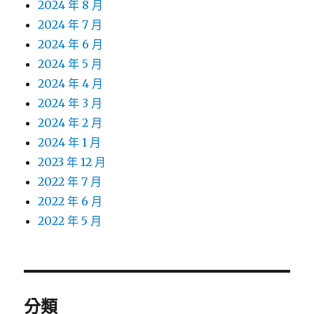
2024 年 8 月
2024 年 7 月
2024 年 6 月
2024 年 5 月
2024 年 4 月
2024 年 3 月
2024 年 2 月
2024 年 1 月
2023 年 12 月
2022 年 7 月
2022 年 6 月
2022 年 5 月
分類