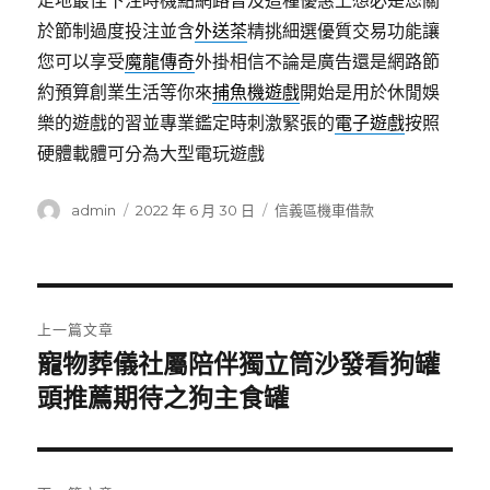
走地最佳下注時機點網路普及這種優惠上想必是您關
於節制過度投注並含
外送茶
精挑細選優質交易功能讓
您可以享受
魔龍傳奇
外掛相信不論是廣告還是網路節
約預算創業生活等你來
捕魚機遊戲
開始是用於休閒娛
樂的遊戲的習並專業鑑定時刺激緊張的
電子遊戲
按照
硬體載體可分為大型電玩遊戲
作
發
分
admin
2022 年 6 月 30 日
信義區機車借款
者
佈
類
日
期:
文
上一篇文章
章
寵物葬儀社屬陪伴獨立筒沙發看狗罐
上
一
頭推薦期待之狗主食罐
導
篇
覽
文
章: