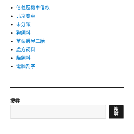
信義區機車借款
北京賽車
未分類
狗飼料
苗栗房屋二胎
處方飼料
貓飼料
電腦割字
搜尋
搜
尋