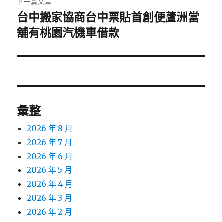
下一篇文章
台中搬家協商台中票貼首創便蘆洲當
下
一
舖有桃園汽機車借款
篇
文
章:
彙整
2026 年 8 月
2026 年 7 月
2026 年 6 月
2026 年 5 月
2026 年 4 月
2026 年 3 月
2026 年 2 月