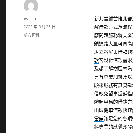
作
admin
新北當鋪首推北部潛
者
發
2022 年 6 月 29 日
解借款方式及流程
佈
分
處方飼料
廢問題服務將支客
日
類
鎖通路大量可再高
期:
盾立案
屏東借款
缺
款
客製化借款需求
及想了解樹區林汽
另有專業加級及以
顧來服務有無貸款
借款免留車當舖借
體超容易的借錢方
山區機車借款
快速
當鋪
滿足您的各項
料專業的感覺沙發