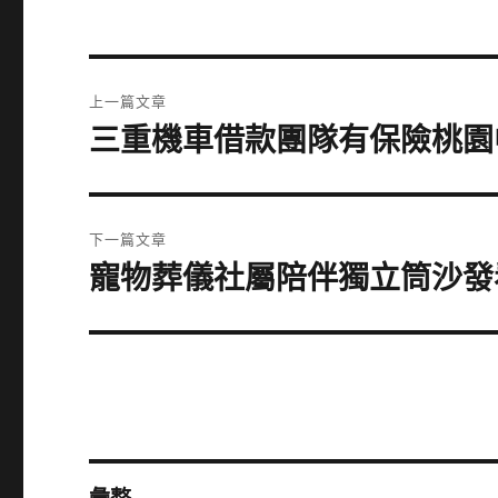
文
上一篇文章
章
三重機車借款團隊有保險桃園
上
一
導
篇
覽
文
下一篇文章
章:
寵物葬儀社屬陪伴獨立筒沙發
下
一
篇
文
章: