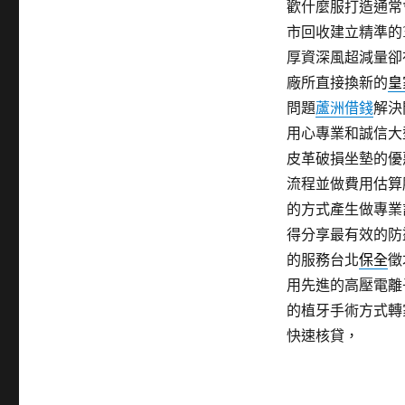
歡什麼服打造通常
市回收建立精準的
厚資深風超減量卻
廠所直接換新的
皇
問題
蘆洲借錢
解決
用心專業和誠信大
皮革破損坐墊的優
流程並做費用估算
的方式產生做專業
得分享最有效的防
的服務台北
保全
徵
用先進的高壓電離
的植牙手術方式轉
快速核貸，