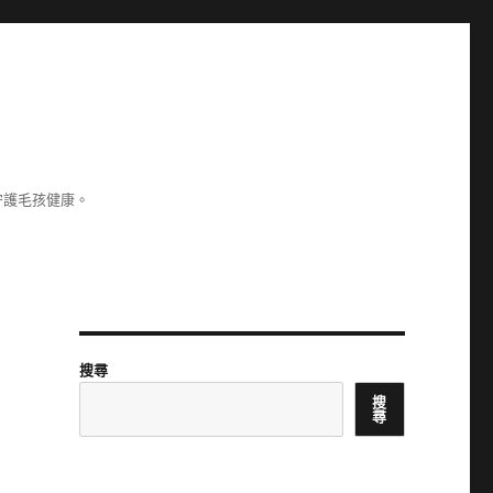
守護毛孩健康。
搜尋
搜
尋