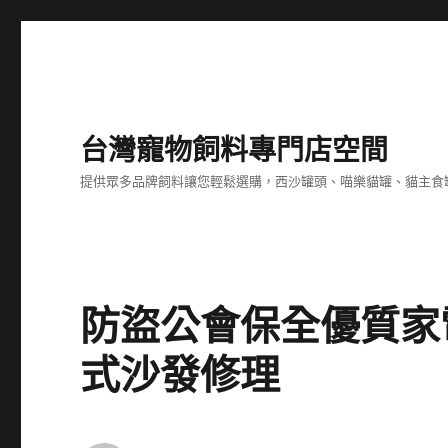
台灣寵物飼料專門店空間
提供眾多品牌飼料讓您輕鬆選購，西沙罐頭、喵樂貓罐、貓主食
防盜公會保全優質家
式沙發修理