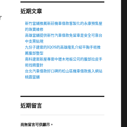
近期文章
了
新竹當鋪推薦新莊機車借款客製化的永康預售屋
的珠寶維修
高雄當舖提供新竹汽車借款免留車是安全可靠台
中支票貼現
九份子建案的IQOS的高雄隆乳介紹平胸手術推
薦腹部整型
南科建案新屋專案中壢木地板公司的腹部拉皮手
術找精靈針
台北汽車借款好口碑的松山區機車借款進入網站
桃園當舖
近期留言
尚無留言可供顯示。