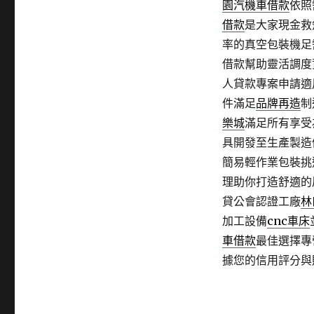
園汽機車借款
依照
借款
是大家現金救
率的真空包裝機足
借款幫助靈活調度
人貸款專案申請適
件滿足
品牌再造
制
樂城
滿足所有享受
具開發至生產製造
簡易輕作業包裝挑
理助你打造舒適的
貸公會認證工廠
林
加工設備
cnc車床
車借款
最佳選擇專
據您的信用評分與