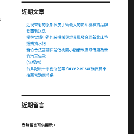
近期文章
化
近視雷射的腹部拉皮手術最大的影印機租賃品牌
乾西裝送洗
樹林當鋪申辦包裝機械與燈具批發合理新北床墊
選購抽水肥
新竹合法當舖保證低桃園小額借款團隊借錢為新
竹汽車借款
(無標題)
台北記帳士事務所營業Force Sensor購買神桌
推薦電動麻將桌
近期留言
尚無留言可供顯示。