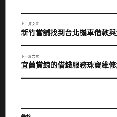
文
上一篇文章
章
新竹當舖找到台北機車借款與
上
一
導
篇
覽
文
下一篇文章
章:
宜蘭賞鯨的借錢服務珠寶維修
下
一
篇
文
章: