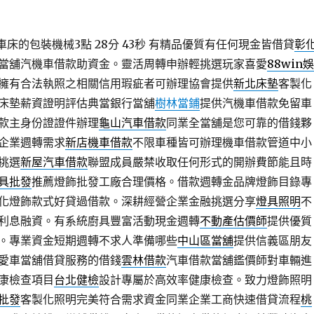
床的包裝機械3點 28分 43秒
有精品優質有任何現金皆借貸
彰
當舖汽機車借款助資金。靈活周轉申辦輕挑選玩家喜愛
88win娛
擁有合法執照之相關信用瑕疵者可辦理協會提供
新北床墊
客製化
床墊薪資證明評估典當銀行當舖
樹林當鋪
提供汽機車借款免留車
款主身份證證件辦理
龜山汽車借款
同業全當舖是您可靠的借錢夥
企業週轉需求
新店機車借款
不限車種皆可辦理機車借款管道中小
挑選
新屋汽車借款
聯盟成員嚴禁收取任何形式的開辦費節能且時
具批發
推薦燈飾批發工廠合理價格。借款週轉金品牌燈飾目錄專
化燈飾款式好貸過借款。深耕經營企業金融挑選分享
燈具照明
不
利息融資。有系統廚具豐富活動現金週轉
不動產估價師
提供優質
。專業資金短期週轉不求人準備哪些
中山區當舖
提供信義區朋友
愛車當舖借貸服務的借錢
雲林借款
汽車借款當舖鑑價師對車輛進
康檢查項目
台北健檢
設計專屬於高效率健康檢查。致力燈飾照明
批發
客製化照明完美符合需求資金同業企業工商快速借貸流程
桃