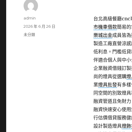
作
admin
台北高級餐廳cnc車
者
發
2026 年 6 月 26 日
市機車借款
簡易的
佈
分
未分類
樂城出金
成員皆為
日
類
製造工廠直營涼感
期:
低利息。門檻低貸
伴適合個人與中小
企業融資借錢訂製
尚的燈具從選購
燈
業
燈具批發
有多樣
同空間的別致燈具
融資管道且免財力
融資快速安心使用
行估價借貸服務健
設計製造燈具
燈飾