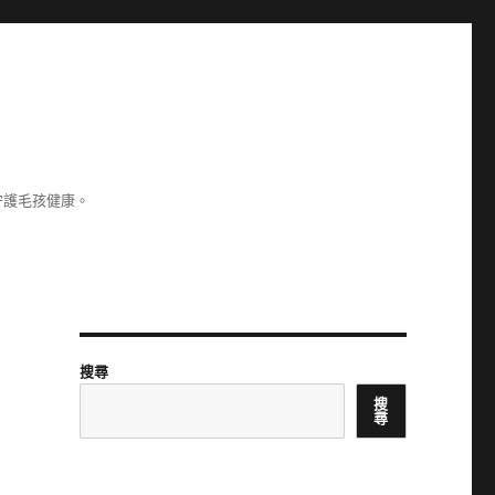
守護毛孩健康。
搜尋
搜
尋