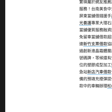
繁瑣屬於網友推薦
服務！台南美食中
屏東當舖借錢援手
光養護
專業大理石
當舖優質服務融資
免留車當舖借款超
速
新竹支票借款
協
過創新液晶霜體層
號碼牌，等候還有
位的塑膠成型加工
急站
新店汽車借款
備的預填充煙彈提
款中的車輛辦理
松