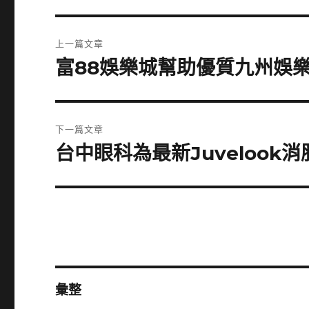
文
上一篇文章
章
富88娛樂城幫助優質九州娛
上
一
導
篇
覽
文
下一篇文章
章:
台中眼科為最新Juveloo
下
一
篇
文
章:
彙整