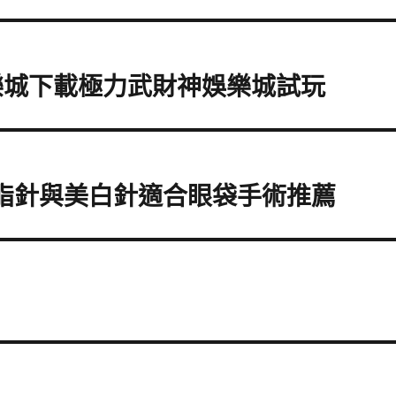
樂城下載極力武財神娛樂城試玩
k消脂針與美白針適合眼袋手術推薦