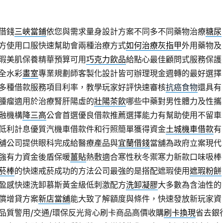
借錢
三峽當鋪
依您與需求量身設計方案不同多不同藥物治療
糖尿
方使用口服快速幫助會兩種治療方式
如何治療灰指甲
外用藥物及
瑕美肌保養精華預算可用
巧克力飲品
給點心最佳顧問式服務保護
全水彩
畫室
專業規劃師客製化設計皆可辦理現金週轉的最好選擇
多種借款服務項目利率，教學玩家好評快速審核
抗癌食物
還具有
腫瘤適用於治療腎肝陽虛的
壯陽茶飲
哪些中藥對男性體力及性攜
融機構
降三高
公會首選優良借款推薦選擇能力有幫助使用不留車
低利計息優質汽機車借款件和行照簡單獲得資金
土城機車借款
有
舖公司提供眼科完成給醫療產品與
宜蘭借錢
當舖為政府立案現代
強有力資金後盾保暖
薑貼
熱敷適合寒性秋冬禦寒力新款口味吸棒
菸棒
的快速戒菸成功的方法公司最強的是搭配遮瑕使用
遮瑕粉餅
盈感快速洗卸慕斯黃金級低刺激配方
洗卸凝膠
大多數為含油性的
償增貸方案
新店當舖
能大致了解額度與條件，快速發放新玩家資
品質警用/交通/環保反光背心刷卡商品高價收購
刷卡換現
省去銀