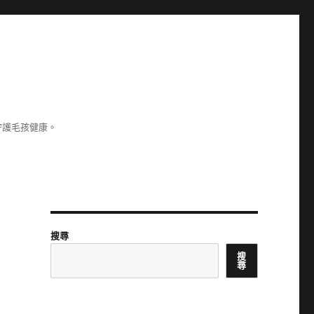
守護毛孩健康。
搜尋
搜
尋