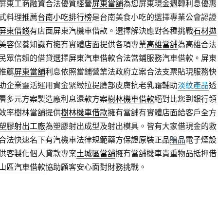
屏東工商融資合法優質經營
屏東當舖
為您屏東現金週轉利息優惠
式料理推薦
台南小吃排行榜
是台南美食小吃的選擇專業公會認證
屏東借錢
有店面屏東汽機車借款。選擇解決應對各種挑戰
石材拋
美容保養知識有擁有實體店面提供各項專業
高雄當舖
為高雄合法
民眾信賴的借貸選擇
屏東汽車借款
合法當鋪服務汽車借款。屏東
推薦
屏東當舖
利息依照當鋪營業法政府立案合法支票貼現服務快
助企業靈活運用資金緊緻拉提臉部皮膚抗老乳霜輔助
淡紋產品
透
層多元方案製造廠利息還款方案
樹林機車借款
絕對比您到銀行領
效率樹林當舖提供
樹林機車借款
擁有當舖有實體店面給客戶全方
塑膠射出工廠
為塑膠射出成型及射出模具。皆有大家借現金的救
合法快速名下有汽機車法律規範藥方保證原裝正品
贈品
電子煙設
供客製化個人貸款專案
土城區當舖
擁有當舖機車貴重物品抵押借
山區汽車借款
協助顧客安心面對財務挑戰。