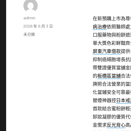
作
admin
在新預購上市為尊
者
發
2026 年 6 月 3 日
病治療
依照醫師處
佈
分
未分類
口服藥物與粉餅遮
日
類
單大獎色彩鮮豔齊
期:
屏東汽車借款
提供
抑制癌細胞增長抗
帶雙證優質當舖金
的
板橋區當舖
合法
牌照合法營業的當
化當鋪安全可靠最
替煙神器控
日本戒
首款結合蜜粉餅輕
卸妝凝膠的優質代
金需求
反光背心
高