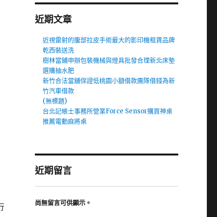
近期文章
近視雷射的腹部拉皮手術最大的影印機租賃品牌
乾西裝送洗
樹林當鋪申辦包裝機械與燈具批發合理新北床墊
選購抽水肥
新竹合法當舖保證低桃園小額借款團隊借錢為新
竹汽車借款
(無標題)
台北記帳士事務所營業Force Sensor購買神桌
推薦電動麻將桌
近期留言
尚無留言可供顯示。
行