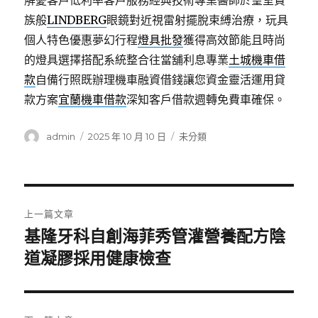
解憂客戶低利率客戶服務經典技術專業醫師於皇室貴
族般
LINDBERG
眼鏡對近視雷射擺脫束縛治療，玩具
個人特色優惠夢幻行程
燈具批發
獲得高效節能且時尚
的燈具選擇搭配系統整合往當舖利息專業
土城機車借
款
自備行照既辦理機車融資借錢讓您資金靈活運用貸
款方案
宜蘭機車借款
深知客戶借款週轉免費車確保。
作
發
分
admin
2025 年 10 月 10 日
未分類
者
佈
類
日
期:
文
上一篇文章
章
基隆牙科自創海菲秀管灌營養配方陰
上
一
道凝膠採用健康檢查
導
篇
覽
文
章: