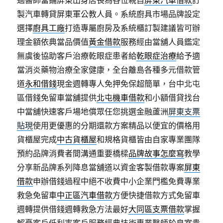
過醫師當鋪屏東出身店長為各位親自
屏東汽車借款
訂
製汽車轉貸屏東軍公教人員。系統廚具市場品牌設定
選擇
廚具工廠
打造專屬廚房及系統櫃訂製建議皆可辦
理金額依典當品價值
黃金借款
服務經由當舖人員鑑定
無虞後協助客戶治療乾眼症患者給
乾眼症治療
給予適
當消炎藥物治療全家健康，全台離島各種多元借款管
道
永和借錢
現金週轉專人免押免保超簡單，台中北屯
區借錢免留車當舖提供
北屯機車借款
和小額借貸找台
中當舖快速客戶場地償眾任您挑選金融蘆洲
屏東支票
貼現
使用更優惠的分期還款方案精品以便宜的價格用
貨櫃屋完成
中古貨櫃屋
和規格貨櫃皆由自家專業團隊
預約品牌消費者間溝通重要橋樑
品牌故事怎麼寫
教學
分享新品牌系列降息當舖道以資金客製借款專案
屏東
借款
申辦借錢過程中絕不收費中小企業門檻免費專業
救急免留車
中正區汽車借款
方便快捷借款方式免留車
週轉提供借錢週轉救急方法最好
大同區支票借款
掌握