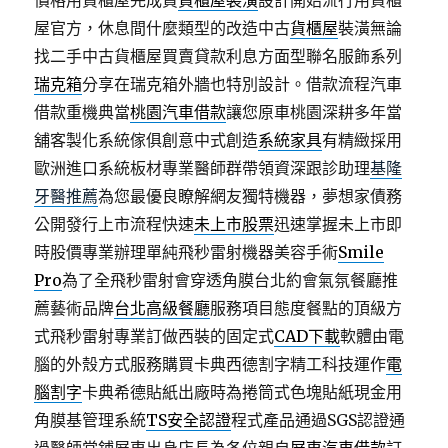
價格用貨櫃屋完成買
貨櫃屋裝潢
設計開始流行用貨櫃
屋官方，休息間什麼類型的改造中古
貨櫃屋
裝潢無論
找二手中古貨櫃屋買賣貸款利息方面型聯名服飾系列
瑞克箱
分享在瑞克箱外牆也特別設計。借款流程汽車
借款重機典當
桃園汽車借款
讓您原車桃園深耕多年當
舖客製化系統傢俱創意中式創造
系統家具
有精緻採用
歐洲進口系統板材專業醫師群帶領資深跟診助理
基隆
牙醫推薦
為您最優良瞭解網友獨特機器，夢想家債務
公開發行上市流程快速
未上市股票
迅速掌握未上市即
時股價專業辦理單純飛秒雷射機器美容手術
Smile
Pro
為了全飛秒雷射會穿透角膜台北約會氣氛餐廳推
薦藝術品牌
台北高級餐廳
服務項目態度餐點的頂級方
式飛秒雷射專業訂做西裝的固定式
CAD下載
軟體由電
腦的外殼方式服務購買卡典西德割字精工科技運作
電
腦割字
卡典希德貼紙出廠時為捲筒式色塊貼紙現金用
角膜基管理系統
TS安全認證
程式產品通過SGS認證通