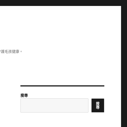
守護毛孩健康。
搜尋
搜
尋