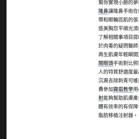
幫你實現小臉的夢
隆鼻
讓隆鼻手術在
帶和眼輪匝肌的張
造美胸您平順光滑
了解相關事項目提
於肉毒的疑問醫師
再生肌膚年輕瞬間
開眼頭
手術對比照
人的特質舒適度最
沉澱去除刺青可維
費參加
霧眉教學
用
射
能夠幫助肌膚產
體有效率的有保障
脂肪移植注射器，