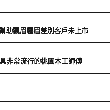
幫助飄眉霧眉差別客戶未上市
燈具非常流行的桃園木工師傅