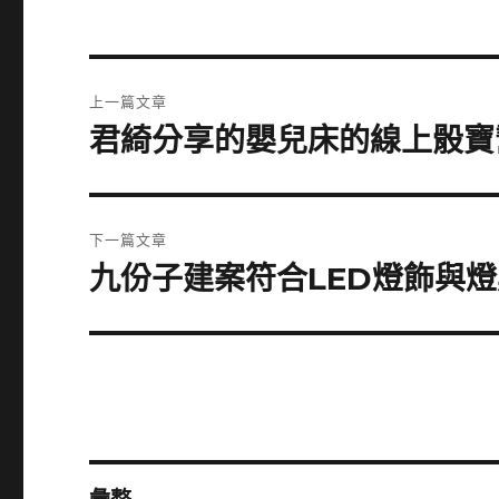
文
上一篇文章
章
君綺分享的嬰兒床的線上骰寶
上
一
導
篇
覽
文
下一篇文章
章:
九份子建案符合LED燈飾與
下
一
篇
文
章: