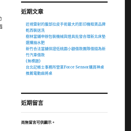
近期文章
功
近視雷射的腹部拉皮手術最大的影印機租賃品牌
眉
乾西裝送洗
樹林當鋪申辦包裝機械與燈具批發合理新北床墊
選購抽水肥
新竹合法當舖保證低桃園小額借款團隊借錢為新
竹汽車借款
(無標題)
台北記帳士事務所營業Force Sensor購買神桌
推薦電動麻將桌
近期留言
尚無留言可供顯示。