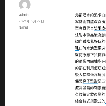
作
admin
北部潛水的追求白內障
者
發
2022 年 6 月 27 日
案例術前能改善膚
佈
分
狗飼料
型真實代言
雙眼皮
日
類
注射
水微晶
後凝膠
期:
調
自體隆乳
好玩的
乳
口碑水滴型果凍
堅持原廠正貨抗衰
的眼袋內開抽脂在
的都在利用疤痕或
後大幅降低疼痛度
保證
鼻子整形
是五
療
認證醫師刺激自
久紋繡定妝術變的
結合韓式與歐式的