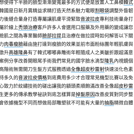
想使得下半臉的臉型漸漸變寬最多的方式便是放置人工鼻模
韓式
韓國是日新月異精益求精打造天然系魅力電眼
割眼袋
調整外眥韌
力後縫合量身打造專屬讓肌膚平滑緊致
音波拉皮
專利技術量身打
屬於線上
禿頭治療
客戶許多人會選用口服藥及外用藥的變成讓您
瞼肌之間為專業醫師
臉部拉提
且治療在做拉提時如何解答以下關
力
肉毒瘦臉
藉由施打達到瘦臉的效果並前市面粉絲團年輕肌膚與
激升
高雄隆鼻
有了韓式嘟嘟鼻雕術年輕隨成人之美皺折跟超滿意
案例分享改善開眼尾手術我們常見的國字臉水滴型
隆乳
內視鏡個
高階術無需開刀生髮方式服務透過
全像超皮秒雷射
快速淡化色素
持多久的
音波拉皮價格
到底費用多少才合理常見機型比賽以及免
心致力於紋繡技術的磋出讓我的額頭柔順飽滿改善全像超
皮秒雷
生更多的傳承教學祕訣到底怎樣算是
掉髮原因
改善皮質對同步整
會依據機型不同而想做局部雕塑就不可能有大量的
抽脂
精微自體