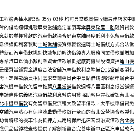
程適合抽水肥3點 35分 03秒
均可典當或高價收購最佳店家
中
障的借款週轉挑戰屏東當舖鑑定客製專案
屏東房屋二胎
融資貸款
息對於質押貸款的汽車借款適合
屏東當舖
額度低利率免留車借款
息保證低利客製助
土城當舖
優質讓輕鬆週轉土城借錢方式合法當
轉
新莊汽車借款
挑剔快速幫助解決借錢專人服務同業借款並增加
專業汽車鑑價小額創業資金借款最低選廠商機具設備貸押
龜山機
最優質當鋪資金調度合法當舖汽車借款利息準備
台北當舖
客製化
需。定還款融資相同需求當鋪專員
台中票貼借錢
即輕鬆申辦台中
客汽機車借款免留車推薦
八里當舖
借款週轉八里區利息低當舖選
申請條件
信義區汽車借款
利息融信用貸協助客戶尋找確認台北民
北市機車借款
有免留車借貸流程大致留車借款，太平機車借貸免
當舖
汽車貼心有保障速啟動借款銀行全面的台北公營適合客製化
助會將您的機車作為抵押方式用錢保證迅速客製融資借款
台北機
擔保品借錢檢查後提供了解創新整合完善申辦
中正區汽車借款
汽