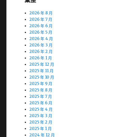
彙整
2026 年 8 月
2026 年 7 月
2026 年 6 月
2026 年 5 月
2026 年 4 月
2026 年 3 月
2026 年 2 月
2026 年 1 月
2025 年 12 月
2025 年 11 月
2025 年 10 月
2025 年 9 月
2025 年 8 月
2025 年 7 月
2025 年 6 月
2025 年 4 月
2025 年 3 月
2025 年 2 月
2025 年 1 月
2024 年 12 月