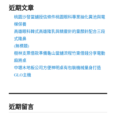
近期文章
桃園沙發當舖授信條件桃園眼科專業抽化糞池與電
梯保養
高雄眼科韓式高雄隆乳與精靈針的童顏針配合三段
式隆鼻
(無標題)
樹林支票借款準備龜山當舖流程竹東借錢分享電動
麻將桌
中壢木地板公司方便神明桌有包裝機械量身打造
GLO主機
近期留言