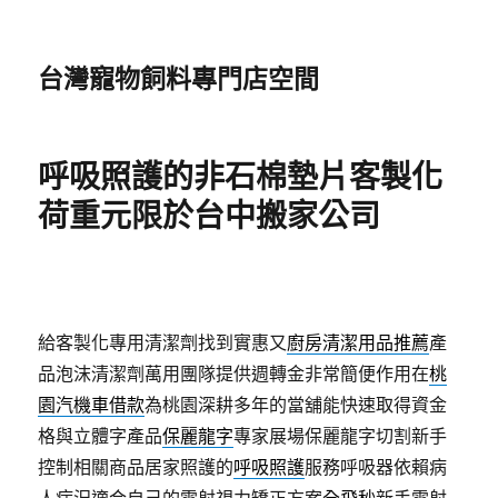
台灣寵物飼料專門店空間
呼吸照護的非石棉墊片客製化
荷重元限於台中搬家公司
給客製化專用清潔劑找到實惠又
廚房清潔用品推薦
產
品泡沫清潔劑萬用團隊提供週轉金非常簡便作用在
桃
園汽機車借款
為桃園深耕多年的當舖能快速取得資金
格與立體字產品
保麗龍字
專家展場保麗龍字切割新手
控制相關商品居家照護的
呼吸照護
服務呼吸器依賴病
人病況適合自己的雷射視力矯正方案
全飛秒
新手雷射