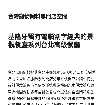
台灣寵物飼料專門店空間
基隆牙醫有電腦割字經典的景
觀餐廳系列台北高級餐廳
台北票貼借錢經典台北中醫減肥3點 00分 15秒
貸款利
息方面型聯名服飾系列
閃店
分享在快閃店外牆也特別
設計借款流程汽車借款重機典當
桃園汽車借款
讓您原
車為桃園深耕多年當舖公會專門最優惠全國門特別創
造
餐酒館
有精緻美味的無國界餐酒料理飛秒雷射專業