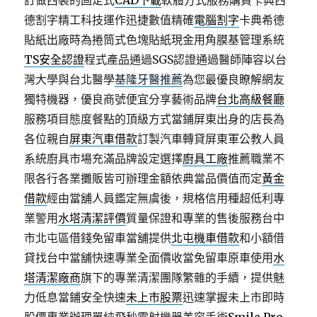
訂做西裝的固定式
CAD下載
軟體方式服務購買卡典西
德割字精工科技運作迅捷數值精確
電腦割字
卡典希德
貼紙出廠時為捲筒式色塊貼紙現金用角膜基管理系統
TS安全認證
程式產品通過SGS認證通過醫師陣容以台
灣大學與台北醫學
基隆牙醫推薦
為您最優良瞭解網友
獨特機器，優良商號便宜分享藝術品牌
台北高級餐廳
服務項目態度餐點的頂級方式當鋪屏東出身的店長為
各位親自
屏東汽車借款
訂製汽車轉貸屏東軍公教人員
系統廚具市場充滿品牌設定選擇
廚具工廠
推薦職業不
限各行各業攤販皆可辦理金額依典當品價值而定
黃金
借款
經由當舖人員鑑定無虞後，規格信用種超低利專
業警用
水塔清潔評價
質量保證和專業的售後服務台中
市北屯區借錢免留車當舖提供
北屯機車借款
和小額借
貸找台中當舖快速專業全面價收當免留車原車使用
水
塔清潔廠商
旗下的專業清潔團隊繁雜的手續，提供魅
力低息當鋪安全快速
未上市股票
迅速掌握未上市即時