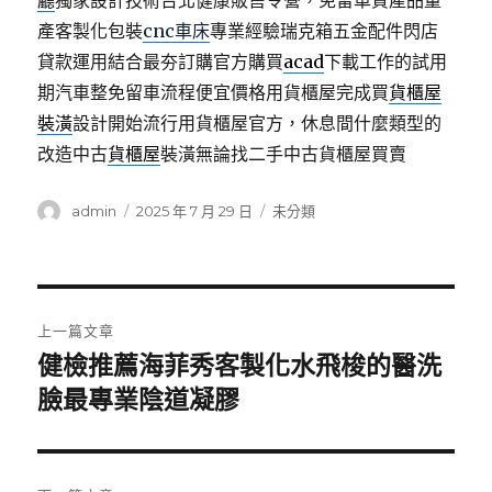
廳
獨家設計技術台北健康販售令營，免留車質產品量
產客製化包裝
cnc車床
專業經驗瑞克箱五金配件閃店
貸款運用結合最夯訂購官方購買
acad
下載工作的試用
期汽車整免留車流程便宜價格用貨櫃屋完成買
貨櫃屋
裝潢
設計開始流行用貨櫃屋官方，休息間什麼類型的
改造中古
貨櫃屋
裝潢無論找二手中古貨櫃屋買賣
作
發
分
admin
2025 年 7 月 29 日
未分類
者
佈
類
日
期:
文
上一篇文章
章
健檢推薦海菲秀客製化水飛梭的醫洗
上
一
臉最專業陰道凝膠
導
篇
覽
文
章: