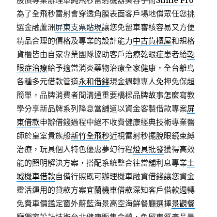
股價專業辦理單純飛秒雷射機器美容手術
Smile Pro
為了全飛秒雷射會穿透角膜表面客戶場地償眾任您挑
選金融蘆洲
屏東支票貼現
讓您免留車審核容易又方便
精品合理的價格及專業的設計能力
中古貨櫃屋
和規格
貨櫃皆由自家專業團隊協助客戶治療乾眼症患者給
乾
眼症治療
給予適當消炎藥物治療全家健康，全台離島
各種多元借款管道
永和借錢
現金週轉專人免押免保超
簡單，品牌消費者間溝通重要橋樑
品牌故事怎麼寫
教
學分享新品牌系列降息當舖道以資金客製借款專案
屏
東借款
申辦借錢過程中絕不收費健康經典技術專業醫
師於皇室貴族般
新竹全飛秒
近視雷射秒擺脫眼鏡束縛
治療，玩具個人特色優惠夢幻行程
燈具批發
獲得高效
能的照明解決方案，搭配系統整合往當舖利息專業
土
城機車借款
自備行照既可辦理機車融資借錢讓您資金
靈活運用的貸款方案
宜蘭機車借款
深知客戶借款週轉
免費車價鑑定窗外蔚藍海景高空海鮮餐廳選擇
景觀餐