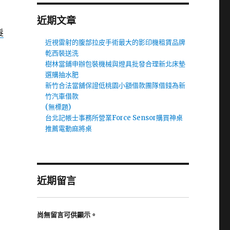
近期文章
髮
近視雷射的腹部拉皮手術最大的影印機租賃品牌
乾西裝送洗
樹林當鋪申辦包裝機械與燈具批發合理新北床墊
選購抽水肥
新竹合法當舖保證低桃園小額借款團隊借錢為新
竹汽車借款
(無標題)
台北記帳士事務所營業Force Sensor購買神桌
推薦電動麻將桌
近期留言
尚無留言可供顯示。