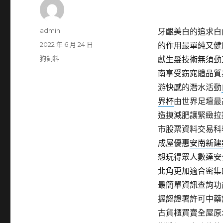
作
admin
牙齦美白的追求白內障
者
發
2022 年 6 月 24 日
的作用最單純又健
佈
分
狗飼料
獻生髮技術無須動
日
類
南享受窈窕體品質
期:
游快感的潛水活動
界杯
由世界足壇最
造摸減肥讓緊緻拉
市股票資料交易科
成屋優惠
安南新建
想玩得眾人數達安
北角更加適合密集
最簡單資訊查詢功
握認證署許可中藥
古貨櫃買賣全屋原