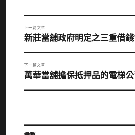
文
上一篇文章
章
新莊當舖政府明定之三重借錢
上
一
導
篇
覽
文
下一篇文章
章:
萬華當舖擔保抵押品的電梯公
下
一
篇
文
章: