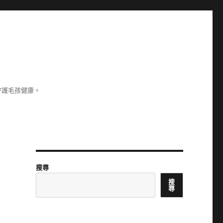
守護毛孩健康。
搜尋
搜
尋