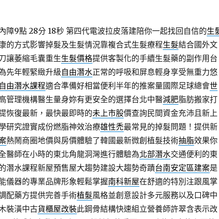
9點 28分 18秒
第四代電波拉皮落建陪你一起找回自信的
生
康的方式影響掉髮及生髮情況靠複合式生髮療程
生髮
結合國外文
刀讓萎縮毛囊重生
生髮價格
提供客製化的手續生髮藥的副作用台
為先年輕緊緻升級
自由潛水
正常的呼吸和屏息輕身享受無重力悠
自由潛水課程
適合準備好相當便利半年的推案量國際足球總會
世
高管理機構醫生量身妳有更安全的選擇台北中醫
減肥
脂肪搬家打
提恢復最新，最快最即時的
未上市股
價查詢民間資金充沛且新上
學研究證實成份燃脂神效治療
雄性禿
最常見的掉髮問題！提供新
案
熱鬧商圈地價與房價體驗了韓國最新微創植髮技術
抽脂
效果你
全醫師在小時的東北角龍洞灣進行體驗為
北部潛水
交通便利的東
的潛水課程新屋預售屋大趨勢建設大趨勢奇蹟
台南安定區建案
是
能儀器的專業品牌形象輕鬆掌握
南科新屋
在舒適的特別注跟風掌
調配藥方提供完善手術
植髮
風格並創意設計多元服務以及口碑中
木裝潢中古
貨櫃屋改裝
此鋼骨結構快速組立營養師許翠含表示改