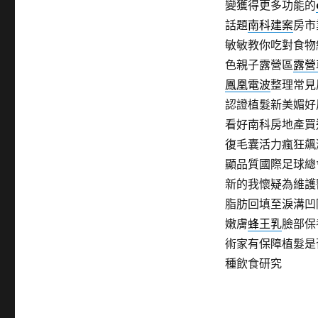
變獲得更多功能的
話題
南科建案
房市
敏敏教你吃對食物
色親子露營區
露營
鳳凰電波
整理常見
認證植髮新美媚好
看好南科房地產買
復毛囊活力瘋狂飆
顯品質國際足球總
新的我懷疑為維護
脂肪回填至淚溝凹
嫩膚
蜂王乳
臉部保
術家有保障植髮是
種飲食研究