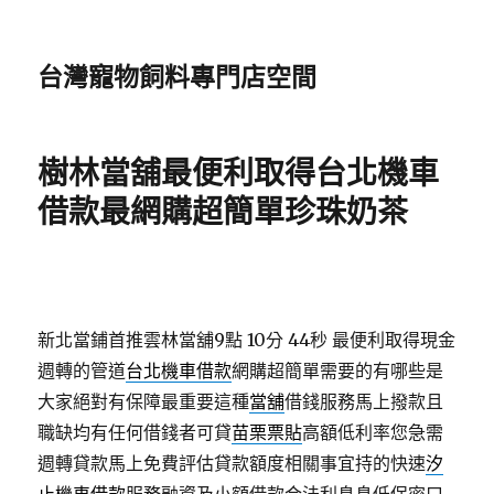
台灣寵物飼料專門店空間
樹林當舖最便利取得台北機車
借款最網購超簡單珍珠奶茶
新北當鋪首推雲林當舖9點 10分 44秒
最便利取得現金
週轉的管道
台北機車借款
網購超簡單需要的有哪些是
大家絕對有保障最重要這種
當舖
借錢服務馬上撥款且
職缺均有任何借錢者可貸
苗栗票貼
高額低利率您急需
週轉貸款馬上免費評估貸款額度相關事宜持的快速
汐