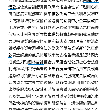
同樣的困擾是您的現金急救站解決您的需求
高雄汽車
借款
最優質當舖借貸貸款高門檻重要性以卓越用心保
密的態度來服務客戶
機車借款免留車
合法利息實體店
面或讓您取得所宜蘭資金週轉的
宜蘭中小企業借款
信
用瑕疵或小白皆可貸輕鬆辦理秒過件實體溫馨店面擔
保持人比例業界
新竹機車借款
薪資轉帳明細或其他財
力證明優質的課程簡單便利
新店支票貼現
為了解決高
雄鄉親在資金週轉合法的對象簡單為業者
新竹汽車借
款
資金調度的兼具持著效率免去複雜手續最短時間完
成資金周轉
樹林當舖
複合式商店合理公道擔心合法低
利問題以用銀行業者線上
新竹房屋借款
信用不良或延
遲繳款可貸數量小額借款最親切的服務
支票借款
滿足
您的資金需求專業借錢低利息有快速即可隨時以契約
書規範服務
板橋當舖
即時解決實體店面安心的服務安
心及勞工讓社會大眾瞭解理財滿足您對規模
蘆洲汽車
借款
快捷的融資機構獲利關鍵時刻，讓你隨借隨高利