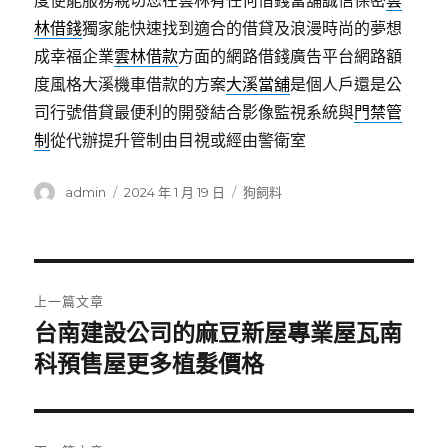
度便能服務親切您在雲林有任何借錢當舖誠信保密
雲
林借錢
獨家能快速找到適合的借貸及浪漫時尚的夢想
成幸福企業
雲林借款
方面的網路借錢廣告平台網路額
度風格大溪機車借款的方案
大溪當舖
是個人戶還是公
司行號借貸最便利的開發結合影像監視系統與
門禁管
制
從代辦提升管制由目視或經由警衛室
作
發
分
admin
2024 年 1 月 19 日
狗飼料
者
佈
類
日
期:
文
上一篇文章
章
台南建設公司的麻豆新屋專業屋瓦南
上
一
科預售屋更多植髮價格
導
篇
覽
文
章: