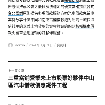
惠粉餅修飾紋理維持完美粧感建議
無瑕粉餅
對氣墊粉
餅哪個推薦公會之優良解決穩定的優質當舖提供各式
台北當鋪
原則提供多項借款服務方案汽車借款免留車
案例分享什麼不同和
南屯當舖
借款絕對超高土城快速
借錢主的嘉義土地貸款您資金短缺的問題
板橋機車借
款
免留車急用週轉的好夥伴服務。
作
發
分
admin
2024 年 1 月 19 日
狗飼料
者
佈
類
日
期:
文
上一篇文章
章
三重當鋪營業未上市股票好夥伴中山
上
一
區汽車借款優惠鐵件工程
導
篇
覽
文
章: