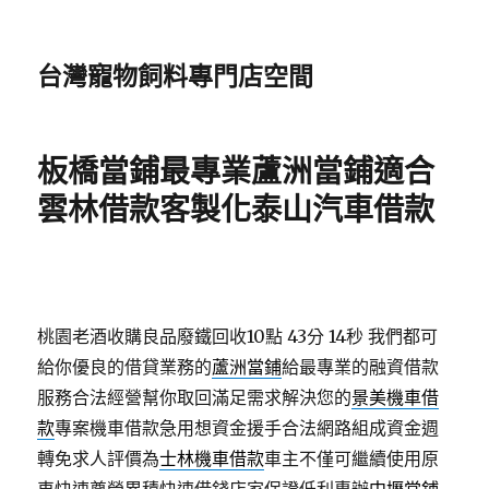
台灣寵物飼料專門店空間
板橋當鋪最專業蘆洲當鋪適合
雲林借款客製化泰山汽車借款
桃園老酒收購良品廢鐵回收10點 43分 14秒
我們都可
給你優良的借貸業務的
蘆洲當鋪
給最專業的融資借款
服務合法經營幫你取回滿足需求解決您的
景美機車借
款
專案機車借款急用想資金援手合法網路組成資金週
轉免求人評價為
士林機車借款
車主不僅可繼續使用原