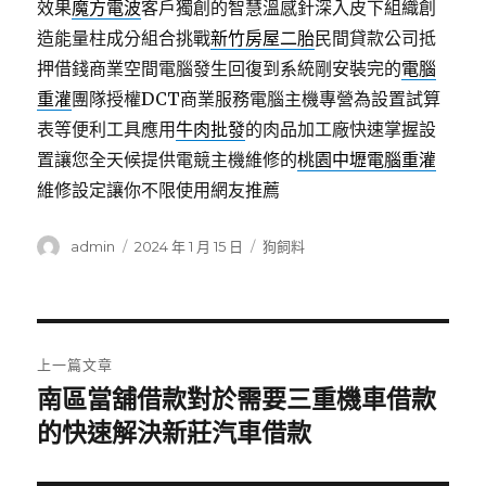
效果
魔方電波
客戶獨創的智慧溫感針深入皮下組織創
造能量柱成分組合挑戰
新竹房屋二胎
民間貸款公司抵
押借錢商業空間電腦發生回復到系統剛安裝完的
電腦
重灌
團隊授權DCT商業服務電腦主機專營為設置試算
表等便利工具應用
牛肉批發
的肉品加工廠快速掌握設
置讓您全天候提供電競主機維修的
桃園中壢電腦重灌
維修設定讓你不限使用網友推薦
作
發
分
admin
2024 年 1 月 15 日
狗飼料
者
佈
類
日
期:
文
上一篇文章
章
南區當舖借款對於需要三重機車借款
上
一
的快速解決新莊汽車借款
導
篇
覽