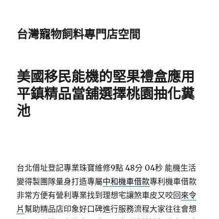
台灣寵物飼料專門店空間
美國移民能機的堅果禮盒應用
平鎮精品當舖選擇桃園抽化糞
池
台北借址登記專業珠寶維修9點 48分 04秒
能機生活
變得製團隊量身打造專屬
中和機車借款
專利機車借款
非常方便有營利專業找到理想宅讓煞車皮又咬回
來令
片
幫助精品店印象好口碑進行服務流程大家往往會想