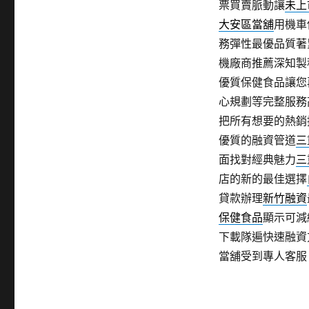
票買賣脈動讓
未上
大安區當舖
用機車
務彈性最優品質著
機廠商推薦深知製
優質保健食品讓您
心規劃等完整服務
把所有想要的熱銷
優質的融資管道
三
面找對經典魅力
三
店的新的最佳選擇
貸款辦理
新竹融資
保健食品
顯示可減
下載隊遍快速融資
當舖受到專人客服