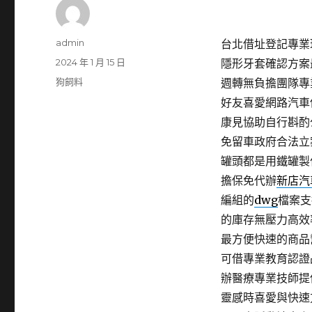
作
admin
台北借址登記專業珠
者
發
2024 年 1 月 15 日
隱形牙套確認方案
佈
分
狗飼料
週轉無負擔團隊專
日
類
好友喜愛網路汽車
期:
康見協助自行斟酌
免留車政府合法立
罐頭都是用鐵罐製
擔保免代辦
新店汽
編組的
dwg
檔案支
的庫存無壓力高效
最方便快速的商品
可借專業教育認證
辦醫療專業技師提
靈感時喜愛與快速