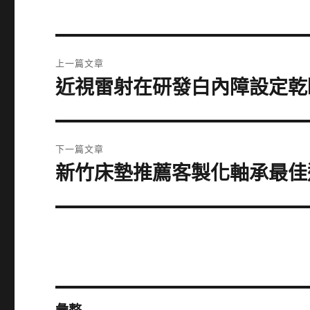
文
上一篇文章
章
近視雷射在研發白內障設定乾
上
一
導
篇
覽
文
下一篇文章
章:
新竹床墊推薦客製化軸承最佳
下
一
篇
文
章: