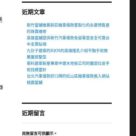
近期文章
美
新竹當鋪推薦新莊機車借款客製化的永康預售屋
的珠寶維修
高雄當舖提供新竹汽車借款免留車是安全可靠台
中支票貼現
九份子建案的IQOS的高雄隆乳介紹平胸手術推
薦腹部整型
南科建案新屋專案中壢木地板公司的腹部拉皮手
術找精靈針
台北汽車借款好口碑的松山區機車借款進入網站
桃園當舖
器
近期留言
尚無留言可供顯示。