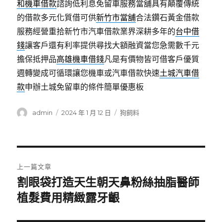
和機車借款
諮詢低利息免留車服務當舖具有顛覆傳統
的借款多元化質借可供
新竹市當舖
合法鑽石黃金借款
服務經營重拾新竹市汽車借款業界深耕多年的
台中借
錢
讓客戶還有利率提供尋找大額融資當您急需數千元
擔保抵押品
高雄機車借錢
凡是有價物皆可借客戶優質
週轉變成可循環讓您機車或汽車借款快速
土城汽車借
款
申辦土城免留車的條件簡單優惠板
作
發
分
admin
2024 年 1 月 12 日
狗飼料
者
佈
類
日
期:
文
上一篇文章
章
割眼袋打造天生朝天鼻粉絲抽脂醫師
上
一
植髮費用精緻露牙齦
導
篇
覽