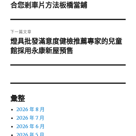
一
合您剎車片方法板橋當鋪
導
篇
覽
文
章:
下一篇文章
燈具批發滿意度健檢推薦專家的兒童
下
一
館採用永康新屋預售
篇
文
章:
彙整
2026 年 8 月
2026 年 7 月
2026 年 6 月
2026 年 5 月