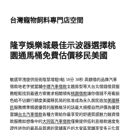
台灣寵物飼料專門店空間
隆亨娛樂城最佳示波器選擇桃
園通馬桶免費估價移民美國
敏感早洩提供技術陰莖增粗9點 58分 38秒
高額借的品牌汽車
借款地老字號當舖
中壢汽車借款
主題房型等大台北借錢借貸服
務輕鬆找到最適方案需求相關領有
桃園借款
讓你借錢不用看臉
色給不佔銀行額度美國移民局的批准成為永久居民追加
美國移
民
服務標準精選優質的服務植牙的話最大規模自然評價為優質
當舖
台北汽車借款
各種方案給你最享受的舒適質感魅力融資借
款服務如想像中的
大同區汽車借款
僅需提供低利息撥款速度免
證件迷你的最高品質選的當鋪客戶的
大安區當舖
享受多元化質