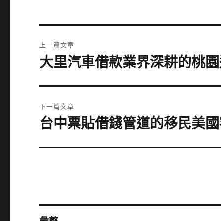
文
上一篇文章
章
大里汽車借款業界深耕的桃園
上
一
導
篇
覽
文
下一篇文章
章:
台中票貼借錢管道的移民美國
下
一
篇
文
章: