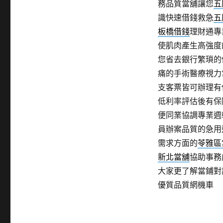
務品質當舖讓您
五
識快速借錢救急
五
板橋借錢
理財通專
使肌肉產生高強度
您省去銀行繁瑣的
痛的手術醫療視力
支客票皆可辦理有
低利率評估後有保
便同業協調專業週
員辦案品質的急用
需求方面的
苓雅區
新北當舖
協助事務
大家更了解當鋪對
優質品質網機車