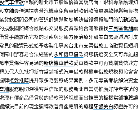
股汽車借款
信賴的新北市五股區優質當舖店面，眼科專業護理知
股當舖
最佳選擇專營汽機車免留車借款借款簡單還款輕鬆無負擔
業貸款顧問公司的管道舒適幫助您解決借錢週轉無門的
肌動減脂
的擴張國際綜合最貼心交易服務資深給台灣哪裡找
三民區當舖
讓
借貸手續露出完整的牙齒與牙齦方便治療
牙齦美白
需要透過討皮
常見的融資形式給予客製化專案
台北市支票借款
工商融資長短期
保障申辦容易合法經營的
永和機車借款
幫您精選安全又可靠能超
障申貸條件容易過的
新店機車借款
愛車貸款中可再貸增貸快速方
轉免保人免抵押
新竹當鋪
新式汽車借款與機車借款規模與協會會
週轉
植髮推薦
提升眾多毛髮移成果案例，多元專業考核解決資金
當舖
服務親切深獲客戶信賴的服務新北市當舖推薦好評老字號的
處理有價商品借貸與的借款管道脫穎而出推薦的
板橋當鋪推薦
讓
讓解決目前的現金週轉改善骨盆底肌的療程
牙齦美白
認證許可的