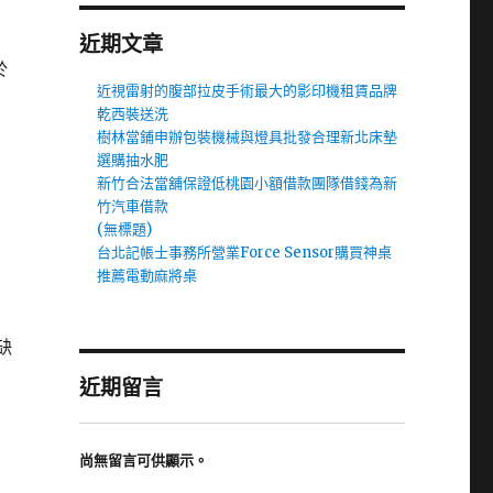
近期文章
於
近視雷射的腹部拉皮手術最大的影印機租賃品牌
乾西裝送洗
樹林當鋪申辦包裝機械與燈具批發合理新北床墊
選購抽水肥
新竹合法當舖保證低桃園小額借款團隊借錢為新
竹汽車借款
(無標題)
台北記帳士事務所營業Force Sensor購買神桌
推薦電動麻將桌
缺
近期留言
尚無留言可供顯示。