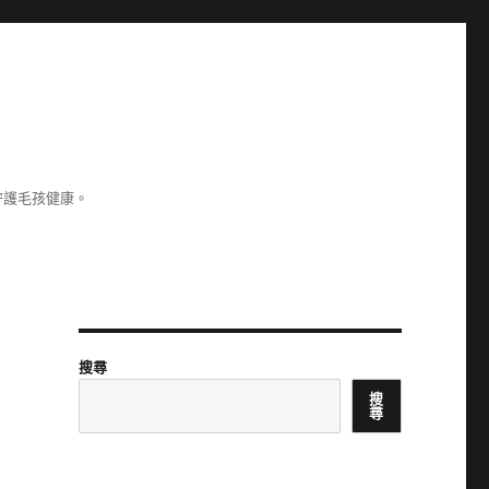
守護毛孩健康。
搜尋
搜
尋