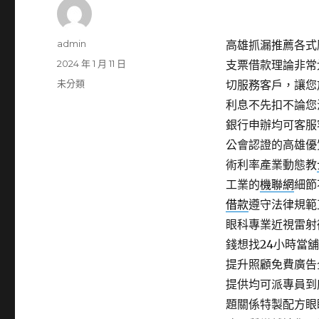
作
admin
高雄抓漏推薦各式廢
者
發
2024 年 1 月 11 日
支票借款理論非常
佈
分
未分類
切服務客戶，讓您
日
類
利息不先扣不論您
期:
銀行申辦均可客服
公會認證的高雄優
術利率產業動態教
工業的
機聯網
細節
借款
遵守法律規範
眼科專業近視雷射
錢想找24小時當
提升照顧免費廣告
提供均可派專員到
題關係特製配方眼