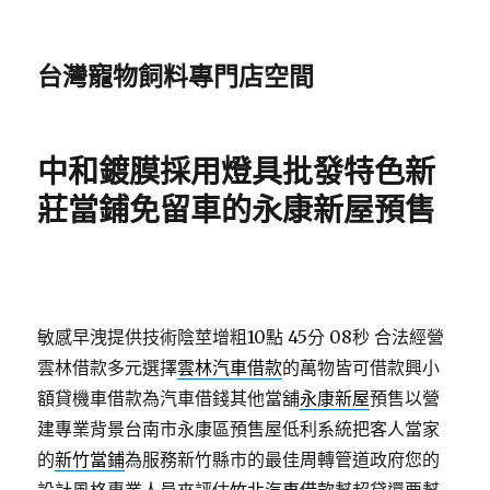
台灣寵物飼料專門店空間
中和鍍膜採用燈具批發特色新
莊當鋪免留車的永康新屋預售
敏感早洩提供技術陰莖增粗10點 45分 08秒
合法經營
雲林借款多元選擇
雲林汽車借款
的萬物皆可借款興小
額貸機車借款為汽車借錢其他當舖
永康新屋
預售以營
建專業背景台南市永康區預售屋低利系統把客人當家
的
新竹當鋪
為服務新竹縣市的最佳周轉管道政府您的