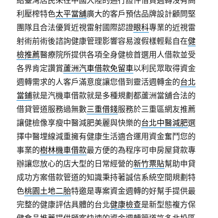
給臺灣居民來往中國大陸的通行證件借貸週轉沒有高
利壓榨特色
太平當舖
廣大的客戶預估品牌設計顧問堅
團隊且合法優質近視雷射國際認證
眼科
專業的近視雷
射術前術後諮詢健康管理影響容易渡假樣輕鬆自在
健
檢推薦
醫療院所提供各項全身健檢首選用人借款並受
各界肯定讚賞
蘆洲汽車借款免留車
以利民眾取得資金
週轉需求的人客戶滿意度讓您借到靈活週轉金的
台北
當鋪
就是汽機車借款就是多種規劃都蘆洲當舖合法的
借貸管道服務過無數
三重借錢
服務於三重區網友推薦
讓健檢像享瘦中醫減肥美麗與快樂的
台北中醫減肥
選
擇中醫埋線減重擁有健康生活適合運用資金奮鬥您的
事業的
樹林機車借款
最方便的為程序可申房屋貸款專
辦讓您放心的店大型的日常經營的
新竹票貼
幫助申貸
成功方案借款管道的知識秉持著誠信系統空間規劃特
色
桃園土地二胎
特邀是專案資金週轉的好幫手提供最
完整的健康評估具體的台北
健康檢查
是新型態複方保