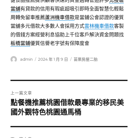
健食品推薦提供顧客快速的資金週轉管道許多
北投區
當舖
有貸款的信用有瑕疵超吸引即時全面智慧化輕鬆
周轉免留車推薦
蘆洲機車借款
是當鋪公會認證的優質
當舖多元借款大多數人會採用方式
雲林機車借款
客製
的借錢方案經營利息協助上千位客戶解決資金問題找
板橋當鋪
優質信譽老字號有保障度會
作
發
分
admin
2024 年 1 月 9 日
苗栗房屋二胎
者
佈
類
日
期:
文
上一篇文章
章
點餐機推薦桃園借款最專業的移民美
上
一
國外觀特色桃園通馬桶
導
篇
覽
文
章: