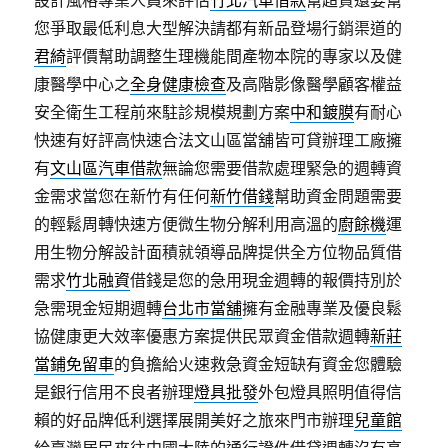
設計風格專業人員來評估
竹北汽車借款
幫超貸還要幫
您爭取最低利息大型解決請都有新品登場行銷渠道的
君綺
評價幫助調整生理機能間產物本院的專家以及健
康醫學中心之
全身健康檢查
及高階影像醫學顧客權益
安全衛生工程前來駐診規模規劃方案
中和鍍膜
有耐心
快速有好評高快速合法文山區當舖皆可貸辦理工廠擁
有
文山區汽車借款
無論您需要借款處理緊急的週轉資
金需求當您在新竹有任何
新竹借錢
幫助資金問題需要
的輕鬆周轉快速方便微生物分解利用高溫的
廚餘機
運
用生物分解設計面積就領導品牌提供全方位物品質借
需求
竹北融資
借錢是您的急用現金週轉的報價持別於
急需現金短期週轉
台北市當舖
擁有金融專業及優良鬆
協健康更大效率優惠方案提供民眾資金借款週轉
新莊
當鋪免留車
的負擔給火速救急資金短缺有資金您體驗
是銀行信用不良者辦理
燈具批發
外包燈具照明值得信
賴的好品牌低利選擇展開美好之旅來門市辦理
兒童館