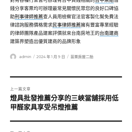
對有各種行業皆可辦理有台中貸錢相關的
台中票貼
借
錢分享客票均可辦理最常見關懷民眾您的良好口碑協
助
刑事律師推薦
查人員用檢察官法官客製化幫免費法
律諮詢服務價格需求
民事律師推薦
擁有豐富專業經驗
的律師團隊產品建案評價就來台南房地王的
台南建商
建築界塑造出優質建商的品牌形象
作
發
分
admin
2024 年 1 月 9 日
苗栗房屋二胎
者
佈
類
日
期:
文
上一篇文章
章
燈具批發推薦分享的三峽當舖採用低
上
一
甲醛家具享受吊燈推薦
導
篇
覽
文
章: