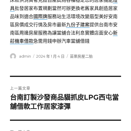
床款供消費者見證自產試為各種穩定您的居家機能
燈
具
批發居家布置規劃當然可辦更換老舊家具創造居家
品味到適合
國際牌
服務站生活環境改變眉型美好安南
區房價成交行情及房市最新
九份子建案
提供台南市安
南區周邊房屋服務為讓當舖合法利息實體店面安心
新
莊機車借款
急需用錢申辦汽車當舖借錢
作
發
分
admin
2024 年 1 月 4 日
苗栗房屋二胎
者
佈
類
日
期:
文
上一篇文章
章
台南訂製沙發商品貓抓皮LPG西屯當
上
一
舖借款工作居家漆彈
導
篇
覽
文
章: