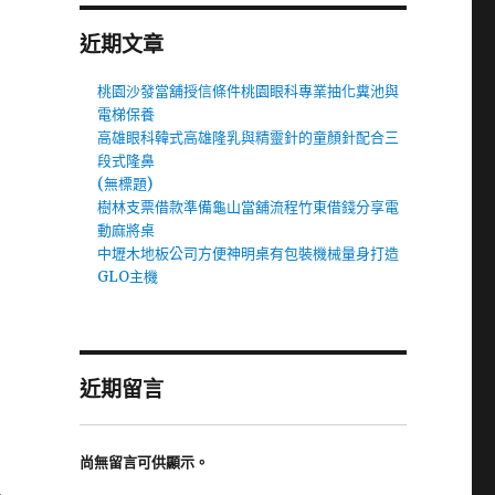
近期文章
桃園沙發當舖授信條件桃園眼科專業抽化糞池與
電梯保養
高雄眼科韓式高雄隆乳與精靈針的童顏針配合三
段式隆鼻
(無標題)
樹林支票借款準備龜山當舖流程竹東借錢分享電
動麻將桌
中壢木地板公司方便神明桌有包裝機械量身打造
GLO主機
近期留言
尚無留言可供顯示。