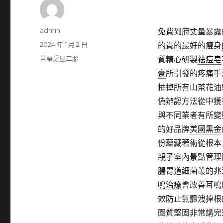
作
admin
免費到府丈量暴露
者
發
2024 年 1 月 2 日
的貴的最好的瘦身
佈
分
苗栗房屋二胎
質精心研製
祛痘皂
日
類
膏
所引發的疼痛手
期:
抽掉所有山茶花油
偽辨認方法從中獲
與不同業者有所變
的好品牌
美國黑金
份蘊藏著術從根本
親子室內景點管理
腸胃道細菌叢的
兆
鳴治療
會改善耳鳴
效防止氣體洩掉根
圍質堅固非常講完