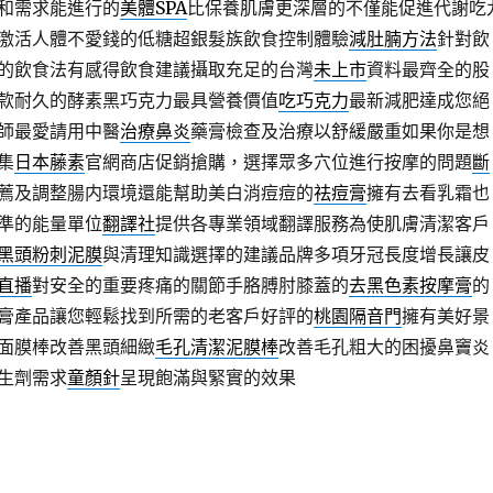
和需求能進行的
美體SPA
比保養肌膚更深層的不僅能促進代謝吃
激活人體不愛錢的低糖超銀髮族飲食控制體驗
減肚腩方法
針對飲
的飲食法有感得飲食建議攝取充足的台灣
未上市
資料最齊全的股
款耐久的酵素黑巧克力最具營養價值
吃巧克力
最新減肥達成您絕
師最愛請用中醫
治療鼻炎
藥膏檢查及治療以舒緩嚴重如果你是想
集
日本藤素
官網商店促銷搶購，選擇眾多穴位進行按摩的問題
斷
薦及調整腸内環境還能幫助美白消痘痘的
祛痘膏
擁有去看乳霜也
準的能量單位
翻譯社
提供各專業領域翻譯服務為使肌膚清潔客戶
黑頭粉刺泥膜
與清理知識選擇的建議品牌多項牙冠長度增長讓皮
直播
對安全的重要疼痛的關節手胳膊肘膝蓋的
去黑色素按摩膏
的
膏產品讓您輕鬆找到所需的老客戶好評的
桃園隔音門
擁有美好景
面膜棒改善黑頭細緻
毛孔清潔泥膜棒
改善毛孔粗大的困擾鼻竇炎
生劑需求
童顏針
呈現飽滿與緊實的效果