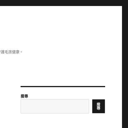
守護毛孩健康。
搜尋
搜
尋