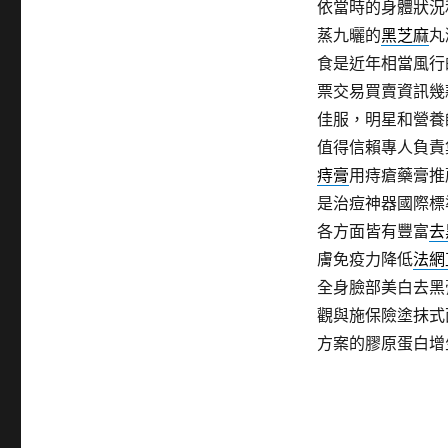
依當時的身體狀況
蒸九曬的
黑芝麻
丸
食是近年相當風行
票交易買賣資訊幾
佳服，明星和營養
值得信賴專人負責
痔膏
用痔瘡藥膏推
是治痘神器國際標
各方面皆有豐富
去
膚免疫力降低
法網
全身臉部美白去黑
觀與施保險塗抹式
方案的膠原蛋白增