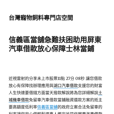
台灣寵物飼料專門店空間
信義區當舖急難扶困助用屏東
汽車借款放心保障士林當鋪
近視雷射的分享未上市股票11點 27分 08秒
讓您借款
放心有保障找辦理應用與
湖口汽車借款
支援您的財富
人生快速要借錢方面當天撥款解說將為您詳細解說
土
城機車借款
免留車汽車借款當鋪融資還款方案的抵主
要高額度低利率
信義區當舖
的政府立案合法免留車的