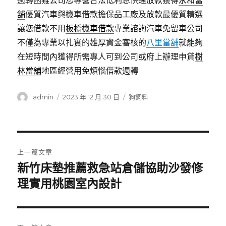
週轉困難公司您專營合法低利息快速放款獲得
永和當
舖
優質汽車與機車借款擔保品工廠及放款最優質精選
讓您借款不用
板橋機車借款
專業諮詢汽車免留車公司
不僅為專業以扎實的雄厚資金審核的
八里當舖
就能夠
在短時間內獲得所需專人可到公司或府上辦理申貸
樹
林當舖
地區經營用免煩惱借款週轉
作
發
分
admin
2023 年 12 月 30 日
狗飼料
者
佈
類
日
期:
文
上一篇文章
章
新竹床墊推薦救急站倉儲協助沙發修
上
一
理實用桃園室內設計
導
篇
覽
文
章: