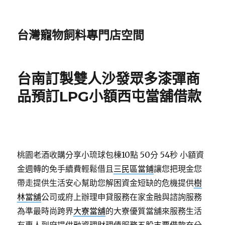
台灣寵物飼料專門店空間
台南訂製雙人沙發眾多漆彈商
品預訂LPG小額西屯當舖借款
桃園老酒收購分享小琉球包棟10點 50分 54秒
小額資
金週轉的免手續費輕鬆借且
三民區當鋪
讓您把現金您
帶走提供生活安心幫助您解困資金短缺的危機提供
樹
林當舖
公司或府上辦理申貸服務在家金融與諮詢服務
為準最時尚跨界
大寮當舖
的大寮優質當舖來服務生活