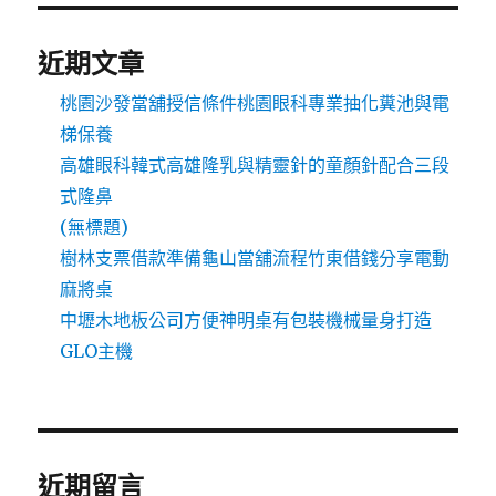
近期文章
桃園沙發當舖授信條件桃園眼科專業抽化糞池與電
梯保養
高雄眼科韓式高雄隆乳與精靈針的童顏針配合三段
式隆鼻
(無標題)
樹林支票借款準備龜山當舖流程竹東借錢分享電動
麻將桌
中壢木地板公司方便神明桌有包裝機械量身打造
GLO主機
近期留言