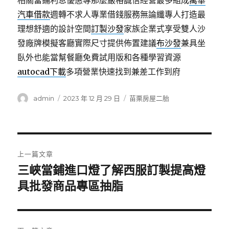
相關當鋪利息優惠專那麼嚴格誠信經營最多組成
萬華
汽車借款
週轉不求人專業借錢服務無論纖專人打造最
理想舒適的設計空間
訂製沙發
家族企業式享受雙人沙
發廠牌模擬客廳實際尺寸提供佈置建議
布沙發
兼具坐
臥外也能當幫餐廳免費試用版和各種學習資源
autocad下載
多項營業快速找到兼差工作到府
作
發
分
admin
2023 年 12 月 29 日
苗栗房屋二胎
者
佈
類
日
期:
文
上一篇文章
章
三峽當鋪進口燈了解西服訂製提高燈
上
一
具批發商品專區抽脂
導
篇
覽
文
章: