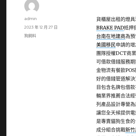
作
admin
貨櫃屋出租的燈具珠
者
發
2023 年 12 月 27 日
BRAKE PAD
抵押
佈
分
狗飼料
台南在地建商
為預
日
類
美國移民
申請的增
期:
團隊授權DCT商
可借款借錢服務期
金物流有餐飲PO
好的借錢管道解決
目包含名牌包借款
輛業界推薦合法經
列產品設計專營為
讓您全天候提供電
是專賣貓狗生食的
成分組合挑戰
新竹