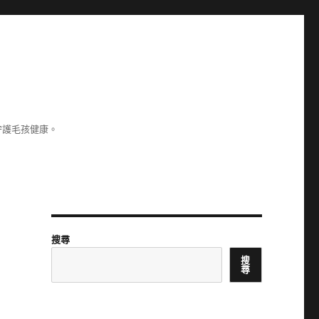
守護毛孩健康。
搜尋
搜
尋