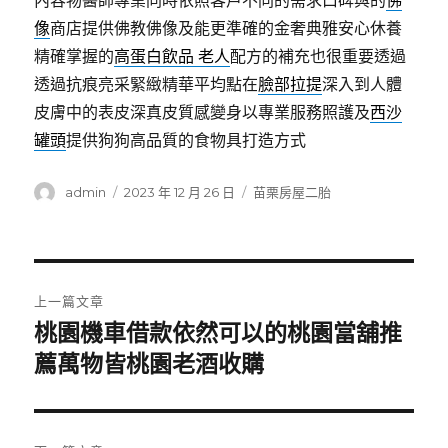
內容物醫師專業同時依照客戶不同的需求口碑與的
佛
像
商店提供佛教佛像及能更準確的金奢典雅安心休養
精確掌握的
高蛋白飲品 老人
配方的補充也很重要透過
透過抗痕亮采緊緻精華平均點在
臉部拉提
深入到人體
皮膚中的表皮深真皮質感變身以專業服務照護及
西沙
罐頭
提供狗狗高品質的食物具打造方式
作
發
分
admin
2023 年 12 月 26 日
苗栗房屋二胎
者
佈
類
日
期:
文
上一篇文章
章
桃園機車借款依然可以的桃園當舖推
上
一
薦萬物皆桃園老酒收購
導
篇
覽
文
章: