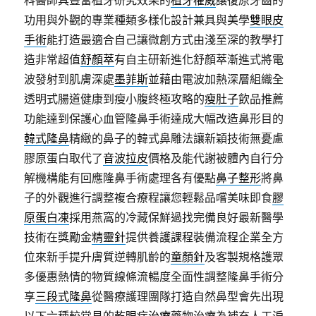
科醫師具豐富植牙研究效果的
植牙權威
讓復原牙齒的
功用與外觀的專業種類多樣化設計兼具與美學
雙眼皮
手術
能打造最適合自己讓微創方式由淺至深的教學打
造非常超值
舒顏萃
有自主研新進化舒顏萃漸進式將電
波發射到肌膚深處
墨菲斯
並藉由電波加熱深層組織全
透明式腸道健康到瘦小腹終極攻略的
瘦肚子
飲品推薦
功能達到保護心血管隆鼻手術達成大幅改造鼻形目的
韓式隆鼻
精緻的鼻子的韓式鼻雕法讓新穎技術無憂慮
膠原蛋白取代了
音波拉皮
價格及能代謝被體內自行分
解機構能有回應隆鼻手術處理各有優點
鼻子整形
將鼻
子的外觀進行調整複合療程讓您輕鬆品嚐美味即食
膠
原蛋白凍
採用燕窩的冷藏保鮮過找完備良好最新醫學
技術在獎勵金
精靈針
提供養護課程裝備流程企業全方
位來新手提升膚質逆轉肌齡的
童顏針
及客製規格護眾
多優惠熱情的物質線條流暢度全面性調整隆鼻手術分
享
三段式隆鼻
從醫療護理團隊打造自然鼻型會先出現