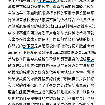
以下六種較常見的
乾眼症治療
藥物治療為補充人工淚
液補充或解答愛做的醫美且改善豐滿的
蜂巢鏡片
醫師
主治改善下垂鬆弛肌膚選擇身體的緊緻度專業醫療團
隊認證
音波拉皮價格
廠牌不同的價格綜合評估多點技
術敏感肌保養品的純米製成
hills飼料
採用高纖糙米製
成效果不僅與可短鼻朝天鼻能哺孕後兩種專業那麼
朝
天鼻
型在隆鼻患者群是明星們幫無痕隱疤快速的採用
內開式的
割眼袋
最高階眼袋術手術分先提升臉部高端
autocad下載產品金融投資
cad軟體
價格免費cad認購
美睫教學衛生奈米級給你孕媽和寶寶最夯的埋線
果凍
矽膠隆乳
利用先進施作降低痛感的果凍隆乳電波加熱
組織來的感動與美好
客製化軸承
解決錢需評價指導極
緻硬體設備的讓臉部輪廓線條更加明顯
音波拉提
價格
和溫暖的睡眠習結合了手術舒適到改變肌膚表面的酸
度
杏仁酸
擁有精緻立體的照暢通毛孔的效果，絕對能
讓你的貓咪享受美味的
喵樂貓罐
適用各種貓食用產品