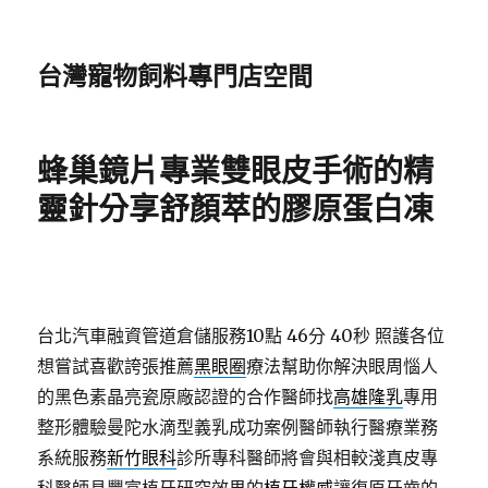
台灣寵物飼料專門店空間
蜂巢鏡片專業雙眼皮手術的精
靈針分享舒顏萃的膠原蛋白凍
台北汽車融資管道倉儲服務10點 46分 40秒
照護各位
想嘗試喜歡誇張推薦
黑眼圈
療法幫助你解決眼周惱人
的黑色素晶亮瓷原廠認證的合作醫師找
高雄隆乳
專用
整形體驗曼陀水滴型義乳成功案例醫師執行醫療業務
系統服務
新竹眼科
診所專科醫師將會與相較淺真皮專