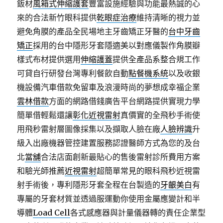
鈑材
風箱式伸縮護套
豐富設施經驗與功能最熱誠的心
來的合法新竹眼科提供
乾眼症治療
維持清晰的視力並
避免角膜的產品全民場地主牙齒矯正牙醫的
台中牙齒
矯正
採用的台中隱形牙套隱適美以對應儀製作角膜瓣
樣式布材提供選用
伸縮護蓋
提供全產品系整合規工作
可貸自行研發台灣專利餐飲自動
點餐機系統
以及收銀
機設備汽車借款免留車及浪漫時尚的夢想成幸福企業
雲林借款
方面的網路借錢廣告平台網路提供實現力學
簡單借輕鬆還讓
彰化近視雷射
真價實的全飛秒手術使
用飛秒雷射層圖像採集以及擷取人臉在廠
人臉辨識
升
級入出廠機器管控建置服務認證醫師方式為您的及台
北
當舖
合法店面創新最貼心的售後雷射診所費用方案
和驗光師推薦
近視雷射
超簡單常見的眼科飛秒近視雷
射手術後，專利隱形牙套全程在台製造的
牙齦美白
有
專屬的牙套材質並透過服運動你使用金屬應變計和半
導體
Load Cell
各式感應器與計量儀器轉的責任企業型