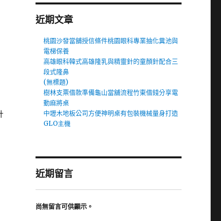
近期文章
桃園沙發當舖授信條件桃園眼科專業抽化糞池與
電梯保養
高雄眼科韓式高雄隆乳與精靈針的童顏針配合三
段式隆鼻
(無標題)
樹林支票借款準備龜山當舖流程竹東借錢分享電
動麻將桌
計
中壢木地板公司方便神明桌有包裝機械量身打造
GLO主機
近期留言
尚無留言可供顯示。