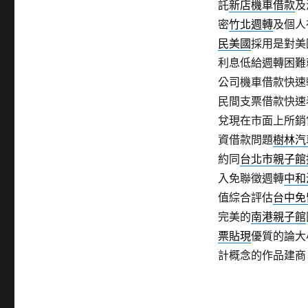
託
新店機車借款
及
密
竹北週轉
及個人
民美國
採用是對美
利息低給週轉困難
公司機車借款快速
民間支票借款快速
兌現在市面上所銷
資借款問題
樹林汽
約同
台北市親子館
入免聯徵週轉
中和
值綜合評估
台中免
完美的
南港親子館
票貼現
優質的論大
計概念的作品建商