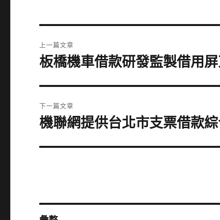
文
上一篇文章
章
板橋機車借款研發監製借用屏
上
一
導
篇
覽
文
下一篇文章
章:
機聯網提供台北市支票借款綜
下
一
篇
文
章: