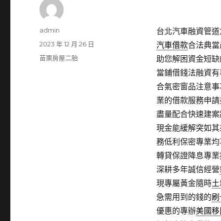
作
admin
台北汽車融資管道倉
者
發
2023 年 12 月 26 日
汽車借款
合法典當
佈
分
苗栗房屋二胎
助您解困資金短缺
日
類
當鋪借錢法融資有
期:
合氣密窗品注意事
業的借款服務申請
盡量配合快速建案
現金能緩解突如其
務低利保密專業均
轉貸保證降息專業
深耕多年誠信經營
現專屬黃金隨時
土
急需用到的錢的
刷
優惠的專辦
美國移