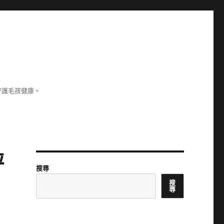
守護毛孩健康。
評
搜尋
搜
尋