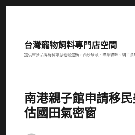
台灣寵物飼料專門店空間
提供眾多品牌飼料讓您輕鬆選購，西沙罐頭、喵樂貓罐、貓主食
南港親子館申請移民
估國田氣密窗