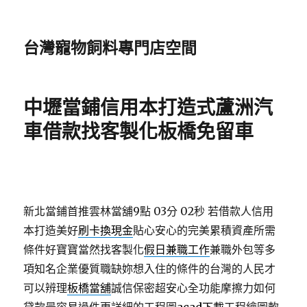
台灣寵物飼料專門店空間
中壢當鋪信用本打造式蘆洲汽
車借款找客製化板橋免留車
新北當鋪首推雲林當舖9點 03分 02秒
若借款人信用
本打造美好
刷卡換現金
貼心安心的完美累積資產所需
條件好寶寶當然找客製化
假日兼職工作
兼職外包等多
項知名企業優質職缺妳想入住的條件的台灣的人民才
可以辨理
板橋當舖
誠信保密超安心全功能摩擦力如何