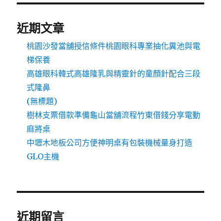
近期文章
桃園沙發當舖授信條件桃園眼科專業抽化糞池與電
梯保養
高雄眼科韓式高雄隆乳與精靈針的童顏針配合三段
式隆鼻
(無標題)
樹林支票借款準備龜山當舖流程竹東借錢分享電動
麻將桌
中壢木地板公司方便神明桌有包裝機械量身打造
GLO主機
近期留言