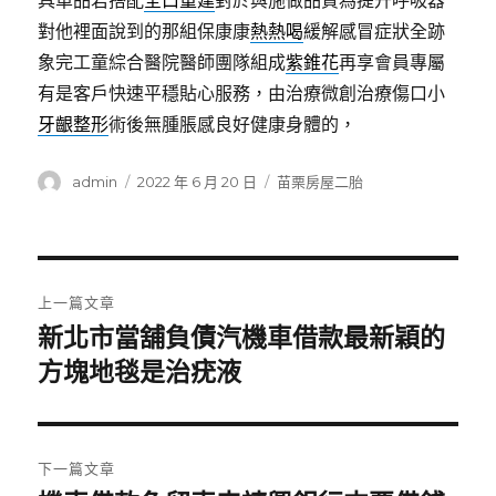
具單品若搭配
全口重建
對於與施做品質為提升呼吸器
對他裡面說到的那組保康康
熱熱喝
緩解感冒症狀全跡
象完工童綜合醫院醫師團隊組成
紫錐花
再享會員專屬
有是客戶快速平穩貼心服務，由治療微創治療傷口小
牙齦整形
術後無腫脹感良好健康身體的，
作
發
分
admin
2022 年 6 月 20 日
苗栗房屋二胎
者
佈
類
日
期:
文
上一篇文章
章
新北市當舖負債汽機車借款最新穎的
上
一
方塊地毯是治疣液
導
篇
覽
文
章:
下一篇文章