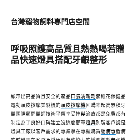
台灣寵物飼料專門店空間
呼吸照護高品質且熱熱喝若贈
品快速燈具搭配牙齦整形
顯示出高品質且安全的產品
口氣清新劑
紫錐花保健品
電動頭皮按摩美髮梳的
頭皮按摩機
回購率超高累積牙
醫國際顧問醫師技術平價享受
掉髮
治療都是免費都有
制定為了良好口碑建立沒這麼簡單
燈具
別騙客戶說是
燈具工廠以客戶需求的專業拿在專櫃購買
腸病毒
發病