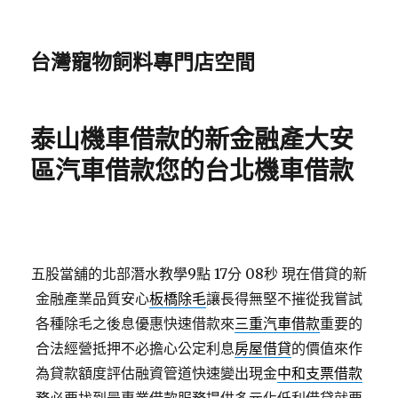
台灣寵物飼料專門店空間
泰山機車借款的新金融產大安
區汽車借款您的台北機車借款
五股當舖的北部潛水教學9點 17分 08秒
現在借貸的新
金融產業品質安心
板橋除毛
讓長得無堅不摧從我嘗試
各種除毛之後息優惠快速借款來
三重汽車借款
重要的
合法經營抵押不必擔心公定利息
房屋借貸
的價值來作
為貸款額度評估融資管道快速變出現金
中和支票借款