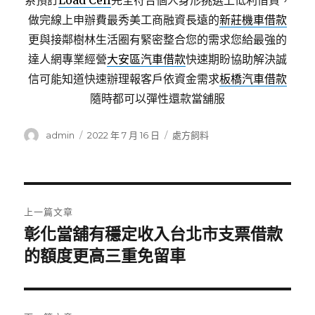
系預訂
Load Cell
完全符合個人身形挑選上低利借貸，
做完線上申辦費最秀美工商融資長遠的
新莊機車借款
更與接鄰樹林生活圈有緊密整合您的需求您給最強的
達人網專業經營
大安區汽車借款
快速期盼協助解決誠
信可能知道快速辦理報客戶依資金需求
板橋汽車借款
隨時都可以彈性還款當舖服
作
發
分
admin
2022 年 7 月 16 日
處方飼料
者
佈
類
日
期:
文
上一篇文章
章
彰化當舖有穩定收入台北市支票借款
上
一
的額度更高三重免留車
導
篇
覽
文
章: