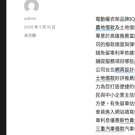
作
admin
電動曬衣架品牌IQO
者
發
2026 年 5 月 16 日
農地借款
及土地借
佈
分
未分類
專業於高雄推薦當
日
類
司的撥款速度與彈
期:
錢免留車利率依據
鋪提服務項目哪些
公司台北
網頁設計
土地借款
好評推薦
力為您打造便捷的
民與中小企業主信
方便。有免留車估
會員進入網站填寫
車利息優惠
新竹黃
三重汽車借款
汽車