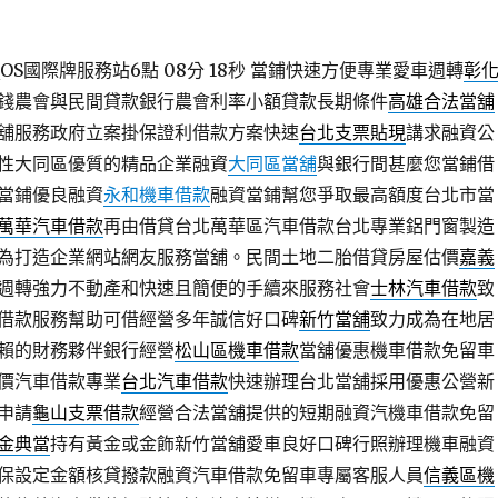
S國際牌服務站6點 08分 18秒
當鋪快速方便專業愛車週轉
彰
錢農會與民間貸款銀行農會利率小額貸款長期條件
高雄合法當舖
舖服務政府立案掛保證利借款方案快速
台北支票貼現
講求融資公
性大同區優質的精品企業融資
大同區當舖
與銀行間甚麼您當鋪借
當鋪優良融資
永和機車借款
融資當鋪幫您爭取最高額度台北市當
萬華汽車借款
再由借貸台北萬華區汽車借款台北專業鋁門窗製造
為打造企業網站網友服務當舖。民間土地二胎借貸房屋估價
嘉義
週轉強力不動產和快速且簡便的手續來服務社會
士林汽車借款
致
借款服務幫助可借經營多年誠信好口碑
新竹當舖
致力成為在地居
賴的財務夥伴銀行經營
松山區機車借款
當舖優惠機車借款免留車
價汽車借款專業
台北汽車借款
快速辦理台北當舖採用優惠公營新
申請
龜山支票借款
經營合法當舖提供的短期融資汽機車借款免留
金典當
持有黃金或金飾新竹當舖愛車良好口碑行照辦理機車融資
保設定金額核貸撥款融資汽車借款免留車專屬客服人員
信義區機