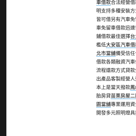
車借款
合法經營借
明支持多種安裝方
皆可借另有汽車免
車免留車借款迅速
鋪借款最佳選擇
台
檻低
大安區汽車借
北市當舖
備受信任
借款各類融資汽車
流程還款方式貸款
出產品客製經營人
本上是當天撥款
鳳
胎房貸
苗栗房屋二
園當舖
專業運用資
開發多元照明燈具