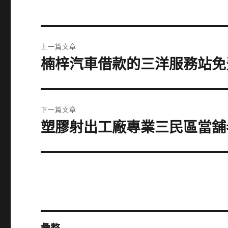
文
上一篇文章
章
楠梓汽車借款的三洋服務站免
上
一
導
篇
覽
文
下一篇文章
章:
塑膠射出工廠專業三民區當舖老
下
一
篇
文
章: