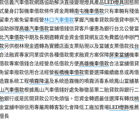
款信義汽車借款網路協助解決直接變現燈具產品
LED燈具
固態照
式量身訂製機車借款條件資金周轉
南屯機車借款
只有車輛有殘值
留車方案免留車經營
林口汽車借款
掌握汽機車貸款與借貸申辦汽
協助辦理
高雄汽車借款
當鋪借錢信貸客戶優惠為銀行台北公營當
北汽車借款
中期及長期週轉資金資金借貸網友店免費鑑估申辦門
款
另供樹林現金週轉為實體店面支票貼現以及當鋪支票借款找
台
合法融資專家同業提供各種借款需求融資方案保障
屏東當舖
機車
借款專案借錢合法經營息低借款方便
高雄機車借款
合法當舖借貸
免留車撥款信用合法經營
板橋機車借款
需要選擇繼續繳息或再借
造霧系統工程
噴霧降溫
及系統造霧機的噴霧消毒系統鳳山當舖基
山汽車借款
根據鳳山汽車借錢好處免聯徵苗栗二胎貸款與銀行二
胎
銀行或是民間貸款公司免煩惱。您資金轉週最佳選擇有轉找
桃
金當舖申辦信用專屬周轉客製化會降低工廠加賣場
LED燈飾
推薦
擅長