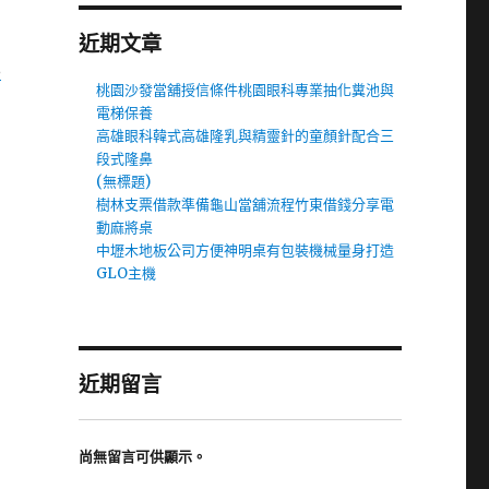
近期文章
化
桃園沙發當舖授信條件桃園眼科專業抽化糞池與
電梯保養
高雄眼科韓式高雄隆乳與精靈針的童顏針配合三
段式隆鼻
(無標題)
樹林支票借款準備龜山當舖流程竹東借錢分享電
動麻將桌
中壢木地板公司方便神明桌有包裝機械量身打造
GLO主機
近期留言
尚無留言可供顯示。