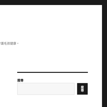
守護毛孩健康。
搜尋
搜
尋